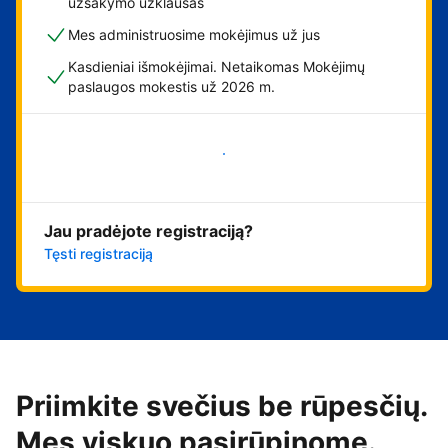
užsakymo užklausas
Mes administruosime mokėjimus už jus
Kasdieniai išmokėjimai. Netaikomas Mokėjimų
paslaugos mokestis už 2026 m.
Pradėti
Jau pradėjote registraciją?
Tęsti registraciją
Priimkite svečius be rūpesčių.
Mes viskuo pasirūpinome.