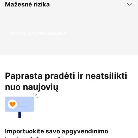
Mažesnė rizika
Pradėti uždirbti šiandien
Paprasta pradėti ir neatsilikti
nuo naujovių
Importuokite savo apgyvendinimo