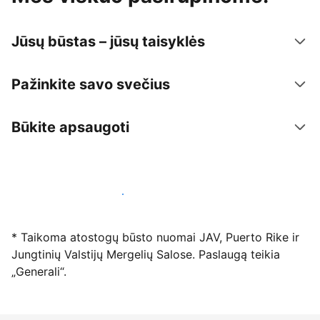
Jūsų būstas – jūsų taisyklės
Pažinkite savo svečius
Būkite apsaugoti
Registruotis mūsų platformoje dabar
* Taikoma atostogų būsto nuomai JAV, Puerto Rike ir
Jungtinių Valstijų Mergelių Salose. Paslaugą teikia
„Generali“.