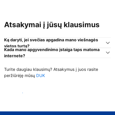
Atsakymai į jūsų klausimus
Ką daryti, jei svečias apgadina mano viešnagės
vietos turtą?
Kada mano apgyvendinimo įstaiga taps matoma
internete?
Turite daugiau klausimų? Atsakymus į juos rasite
peržiūrėję mūsų
DUK
Priimti svečius