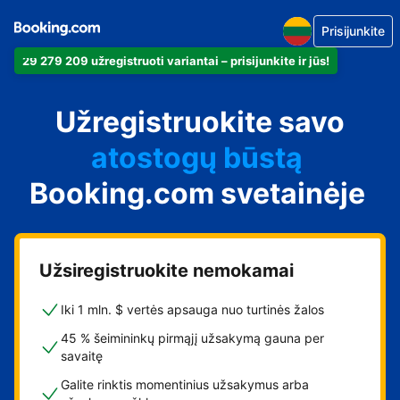
Prisijunkite
29 279 209 užregistruoti variantai – prisijunkite ir jūs!
apartamentus
Užregistruokite savo
viešbutį
atostogų būstą
Booking.com svetainėje
svečių namus
nakvynės su pusryčiais
namus
Užsiregistruokite nemokamai
Iki 1 mln. $ vertės apsauga nuo turtinės žalos
45 % šeimininkų pirmąjį užsakymą gauna per
savaitę
Galite rinktis momentinius užsakymus arba