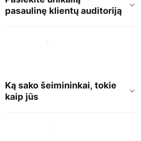
pasaulinę klientų auditoriją
Pritraukti naujų svečių šiandien
Ką sako šeimininkai, tokie
kaip jūs
Prisijungti prie panašių šeimininkų