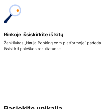
Rinkoje išsiskirkite iš kitų
Ženkliukas „Nauja Booking.com platformoje“ padeda
išsiskirti paieškos rezultatuose.
Pradėti jau šiandien
Pasiekite unikalią