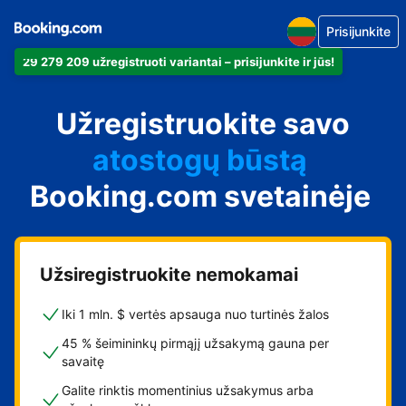
Prisijunkite
29 279 209 užregistruoti variantai – prisijunkite ir jūs!
apartamentus
Užregistruokite savo
viešbutį
atostogų būstą
Booking.com svetainėje
svečių namus
nakvynės su pusryčiais
namus
Užsiregistruokite nemokamai
Iki 1 mln. $ vertės apsauga nuo turtinės žalos
45 % šeimininkų pirmąjį užsakymą gauna per
savaitę
Galite rinktis momentinius užsakymus arba