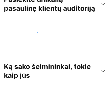
pasaulinę klientų auditoriją
Pritraukti naujų svečių šiandien
Ką sako šeimininkai, tokie
kaip jūs
Prisijungti prie panašių šeimininkų