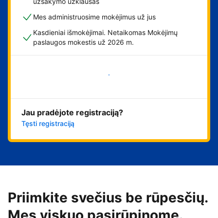
užsakymo užklausas
Mes administruosime mokėjimus už jus
Kasdieniai išmokėjimai. Netaikomas Mokėjimų
paslaugos mokestis už 2026 m.
Pradėti
Jau pradėjote registraciją?
Tęsti registraciją
Priimkite svečius be rūpesčių.
Mes viskuo pasirūpinome.