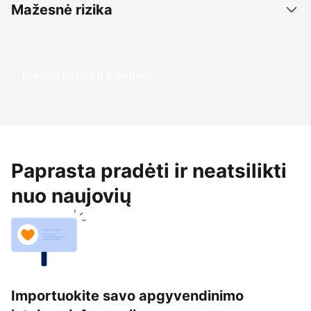
Mažesnė rizika
Pradėti uždirbti šiandien
Paprasta pradėti ir neatsilikti
nuo naujovių
Importuokite savo apgyvendinimo