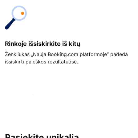
Rinkoje išsiskirkite iš kitų
Ženkliukas „Nauja Booking.com platformoje“ padeda
išsiskirti paieškos rezultatuose.
Pradėti jau šiandien
Pasiekite unikalią