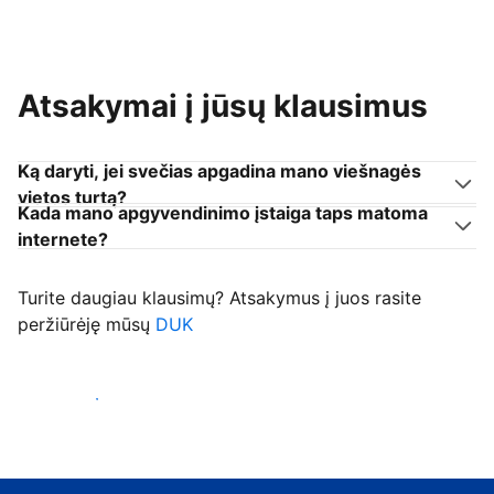
Atsakymai į jūsų klausimus
Ką daryti, jei svečias apgadina mano viešnagės
vietos turtą?
Kada mano apgyvendinimo įstaiga taps matoma
internete?
Turite daugiau klausimų? Atsakymus į juos rasite
peržiūrėję mūsų
DUK
Priimti svečius