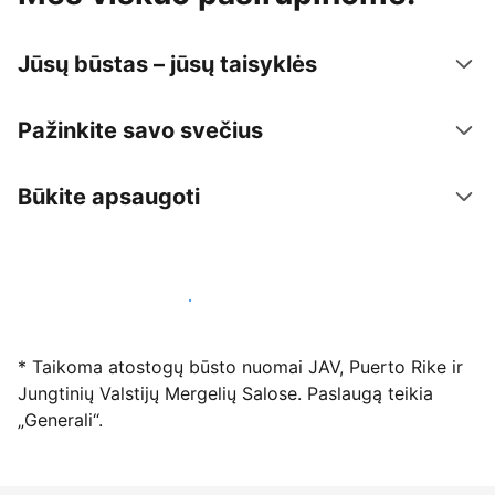
Jūsų būstas – jūsų taisyklės
Pažinkite savo svečius
Būkite apsaugoti
Registruotis mūsų platformoje dabar
* Taikoma atostogų būsto nuomai JAV, Puerto Rike ir
Jungtinių Valstijų Mergelių Salose. Paslaugą teikia
„Generali“.