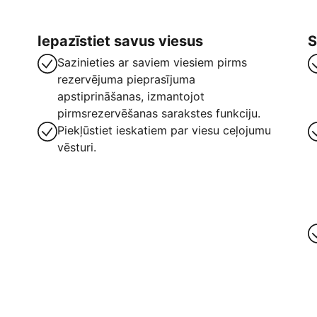
Iepazīstiet savus viesus
S
Sazinieties ar saviem viesiem pirms
rezervējuma pieprasījuma
apstiprināšanas, izmantojot
pirmsrezervēšanas sarakstes funkciju.
Piekļūstiet ieskatiem par viesu ceļojumu
vēsturi.