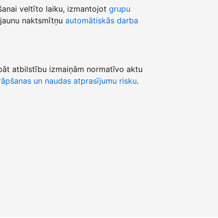
šanai veltīto laiku, izmantojot
grupu
jaunu naktsmītņu
automātiskās darba
āt atbilstību izmaiņām normatīvo aktu
āpšanas un naudas atprasījumu risku
.