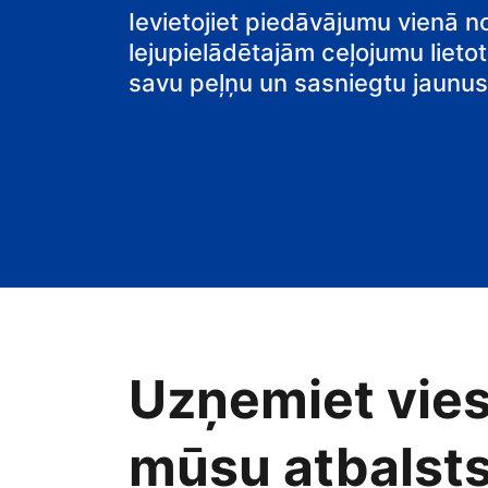
pansiju
Ievietojiet piedāvājumu vienā n
lejupielādētajām ceļojumu lietot
savu peļņu un sasniegtu jaunus 
Uzņemiet vies
mūsu atbalsts