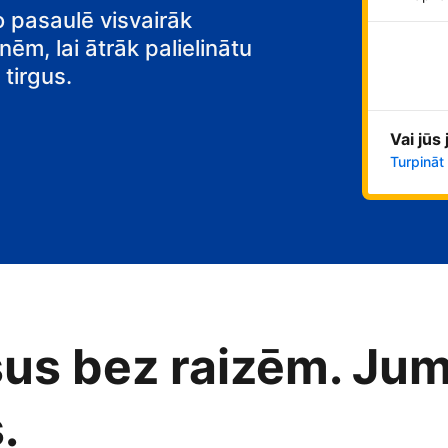
o pasaulē visvairāk
nēm, lai ātrāk palielinātu
tirgus.
Vai jūs
Turpināt
us bez raizēm. Jum
.