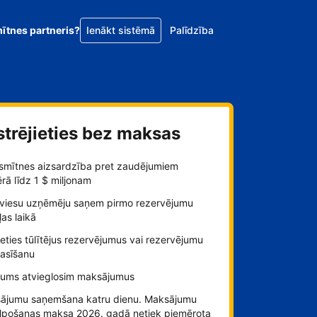
mītnes partneris?
Ienākt sistēmā
Palīdzība
strējieties bez maksas
smītnes aizsardzība pret zaudējumiem
ā līdz 1 $ miljonam
viesu uzņēmēju saņem pirmo rezervējumu
as laikā
ieties tūlītējus rezervējumus vai rezervējumu
rasīšanu
jums atvieglosim maksājumus
ājumu saņemšana katru dienu. Maksājumu
lpošanas maksa 2026. gadā netiek piemērota