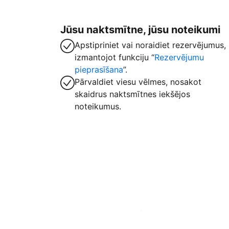
Jūsu naktsmītne, jūsu noteikumi
Apstipriniet vai noraidiet rezervējumus,
izmantojot funkciju “
Rezervējumu
pieprasīšana
”.
Pārvaldiet viesu vēlmes, nosakot
skaidrus naktsmītnes iekšējos
noteikumus.
Izvietot piedāvājumu mūsu platformā