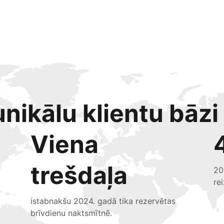
nikālu klientu bāzi
Viena
trešdaļa
20
re
istabnakšu 2024. gadā tika rezervētas
brīvdienu naktsmītnē.