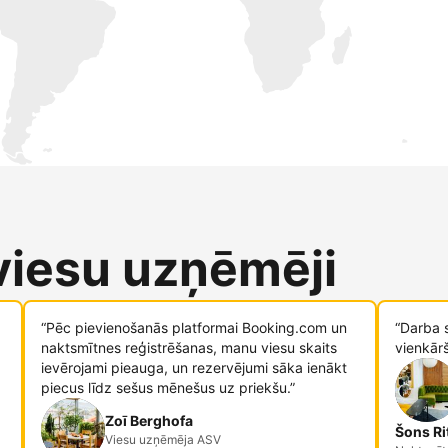
 viesu uzņēmēji
“Pēc pievienošanās platformai Booking.com un
“Darba 
naktsmītnes reģistrēšanas, manu viesu skaits
vienkār
ievērojami pieauga, un rezervējumi sāka ienākt
piecus līdz sešus mēnešus uz priekšu.”
Zoī Berghofa
Šons Ri
Viesu uzņēmēja ASV