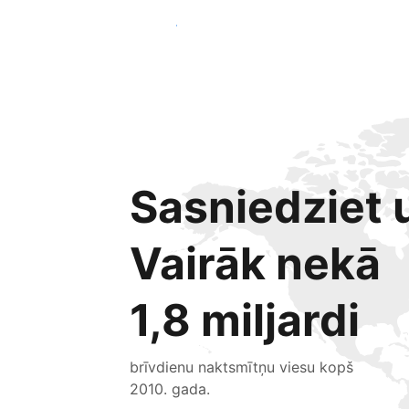
Sākt jau šodien
Sasniedziet u
Vairāk nekā
1,8 miljardi
brīvdienu naktsmītņu viesu kopš
2010. gada.