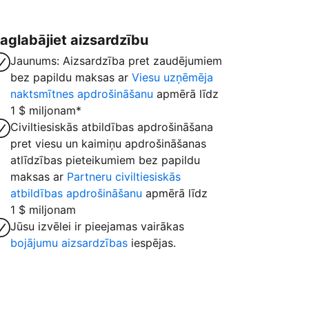
aglabājiet aizsardzību
Jaunums: Aizsardzība pret zaudējumiem
bez papildu maksas ar
Viesu uzņēmēja
naktsmītnes apdrošināšanu
apmērā līdz
1 $ miljonam*
Civiltiesiskās atbildības apdrošināšana
pret viesu un kaimiņu apdrošināšanas
atlīdzības pieteikumiem bez papildu
maksas ar
Partneru civiltiesiskās
atbildības apdrošināšanu
apmērā līdz
1 $ miljonam
Jūsu izvēlei ir pieejamas vairākas
bojājumu aizsardzības
iespējas.