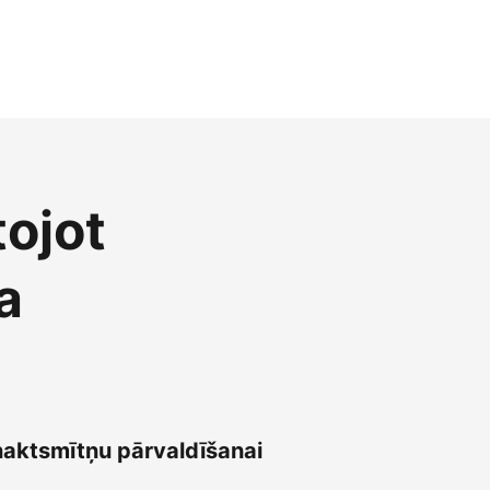
tojot
a
naktsmītņu pārvaldīšanai