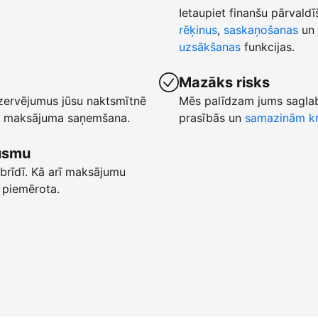
Ietaupiet finanšu pārvaldī
rēķinus
,
saskaņošanas
un 
uzsākšanas
funkcijas.
Mazāks risks
ezervējumus jūsu naktsmītnē
Mēs palīdzam jums saglab
ēta maksājuma saņemšana.
prasībās un
samazinām kr
lūsmu
brīdī. Kā arī maksājumu
 piemērota.