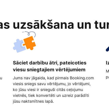
as uzsākšana un tu
Sāciet darbību ātri, pateicoties
I
viesu sniegtajiem vērtējumiem
M
p
ņu
Jums nav jāgaida, kad pirmais Booking.com
viesis sniegs savu vērtējumu, jo vērtējumi,
ko jūsu viesi ir snieguši citās ceļojumu
vietnēs, tiek konvertēti un uzreiz parādīti
jūsu naktsmītnes lapā.