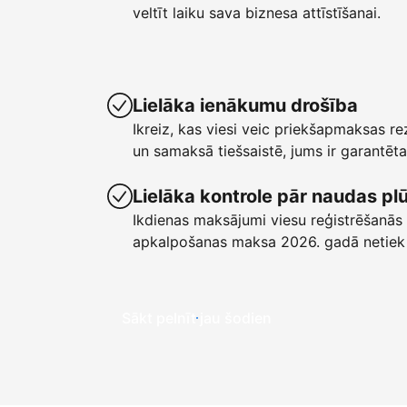
veltīt laiku sava biznesa attīstīšanai.
Lielāka ienākumu drošība
Ikreiz, kas viesi veic priekšapmaksas r
un samaksā tiešsaistē, jums ir garant
Lielāka kontrole pār naudas p
Ikdienas maksājumi viesu reģistrēšanās 
apkalpošanas maksa 2026. gadā netiek
Sākt pelnīt jau šodien