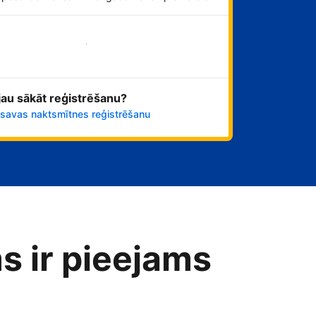
Sāciet tūlīt!
 jau sākāt reģistrēšanu?
 savas naktsmītnes reģistrēšanu
s ir pieejams