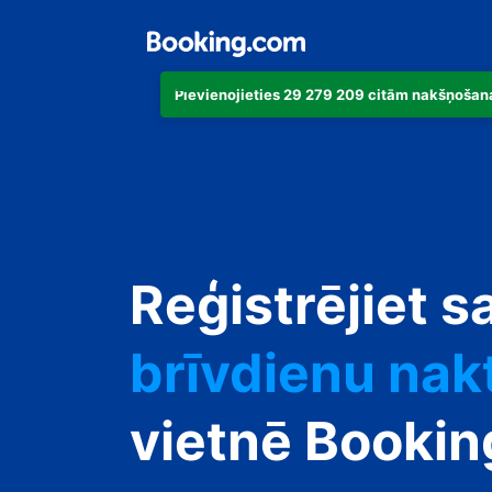
Pievienojieties 29 279 209 citām nakšņošana
dzīvokli
Reģistrējiet s
viesnīcu
brīvdienu nak
viesu namu
vietnē Booki