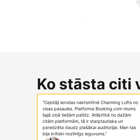
Sasniegt jaunus viesus jau šodien
Ko stāsta citi
“Ceļotāji ierodas naktsmītnē Charming Lofts no
visas pasaules. Platforma Booking.com mums
šajā ziņā tiešām palīdz. Atšķirībā no dažām
citām platformām, tā ir starptautiska un
paredzēta daudz plašākai auditorijai. Man tas
bija kritiski nozīmīgs ieguvums.”