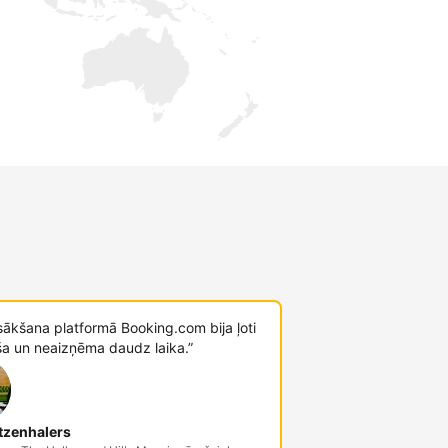
sākšana platformā Booking.com bija ļoti
ša un neaizņēma daudz laika.”
tzenhalers