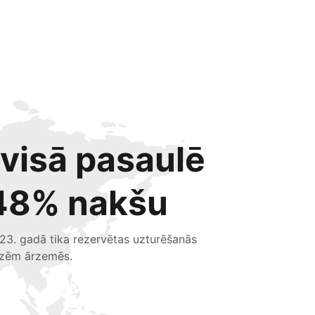
 visā pasaulē
48% nakšu
23. gadā tika rezervētas uzturēšanās
izēm ārzemēs.