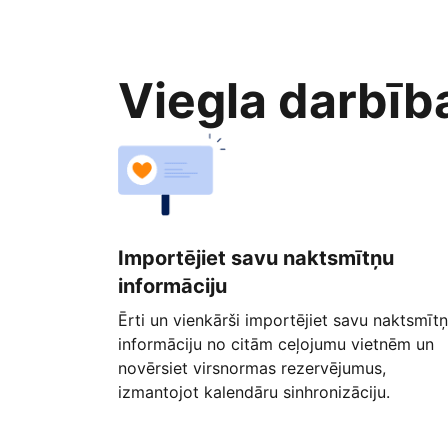
Viegla darbīb
Importējiet savu naktsmītņu
informāciju
Ērti un vienkārši importējiet savu naktsmīt
informāciju no citām ceļojumu vietnēm un
novērsiet virsnormas rezervējumus,
izmantojot kalendāru sinhronizāciju.