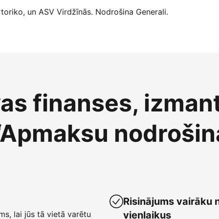
oriko, un ASV Virdžīnās. Nodrošina Generali.
vas finanses, izman
“Apmaksu nodrošin
Risinājums vairāku 
ms, lai jūs tā vietā varētu
vienlaikus