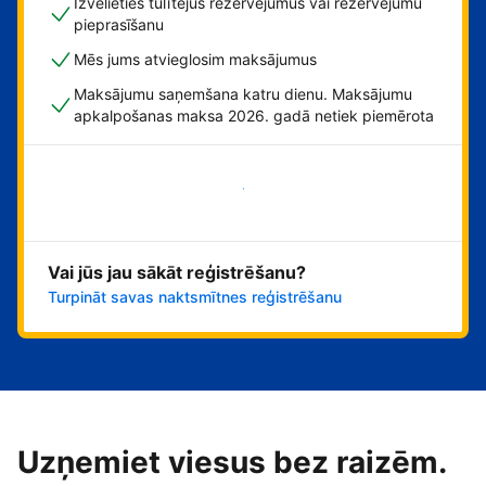
Izvēlieties tūlītējus rezervējumus vai rezervējumu
pieprasīšanu
Mēs jums atvieglosim maksājumus
Maksājumu saņemšana katru dienu. Maksājumu
apkalpošanas maksa 2026. gadā netiek piemērota
Sāciet tūlīt!
Vai jūs jau sākāt reģistrēšanu?
Turpināt savas naktsmītnes reģistrēšanu
Uzņemiet viesus bez raizēm.