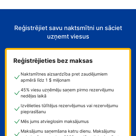
Reģistrējiet savu naktsmītni un sāciet
uzņemt viesus
Reģistrējieties bez maksas
Naktsmītnes aizsardzība pret zaudējumiem
apmērā līdz 1 $ miljonam
45% viesu uzņēmēju saņem pirmo rezervējumu
nedēļas laikā
Izvēlieties tūlītējus rezervējumus vai rezervējumu
pieprasīšanu
Mēs jums atvieglosim maksājumus
Maksājumu saņemšana katru dienu. Maksājumu