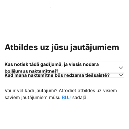
Pievienoties citiem viesu uzņēmējiem
Atbildes uz jūsu jautājumiem
Kas notiek tādā gadījumā, ja viesis nodara
bojājumus naktsmītnei?
Kad mana naktsmītne būs redzama tiešsaistē?
Vai ir vēl kādi jautājumi? Atrodiet atbildes uz visiem
saviem jautājumiem mūsu
BUJ
sadaļā.
Sākt uzņemt viesus