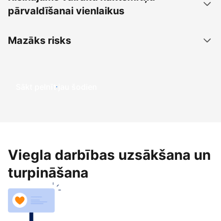
pārvaldīšanai vienlaikus
Mazāks risks
Sākt pelnīt jau šodien
Viegla darbības uzsākšana un
turpināšana