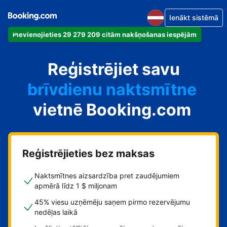
Ienākt sistēmā
Pievienojieties 29 279 209 citām nakšņošanas iespējām
dzīvokli
Reģistrējiet savu
viesnīcu
brīvdienu naktsmītne
vietnē Booking.com
viesu namu
pansiju
Reģistrējieties bez maksas
Naktsmītnes aizsardzība pret zaudējumiem
apmērā līdz 1 $ miljonam
45% viesu uzņēmēju saņem pirmo rezervējumu
nedēļas laikā