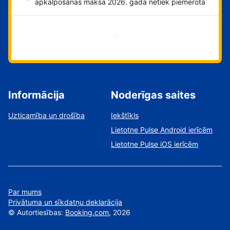
apkalpošanas maksa 2026. gadā netiek piemērota
Sāciet tūlīt!
Informācija
Noderīgas saites
Uzticamība un drošība
Iekštīkls
Lietotne Pulse Android ierīcēm
Lietotne Pulse iOS ierīcēm
Par mums
Privātuma un sīkdatņu deklarācija
©
Autortiesības:
Booking.com
, 2026