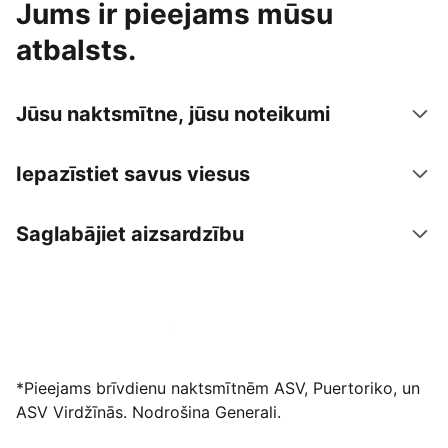
Jums ir pieejams mūsu
atbalsts.
Jūsu naktsmītne, jūsu noteikumi
Iepazīstiet savus viesus
Saglabājiet aizsardzību
Izvietot piedāvājumu mūsu platformā
*Pieejams brīvdienu naktsmītnēm ASV, Puertoriko, un
ASV Virdžīnās. Nodrošina Generali.