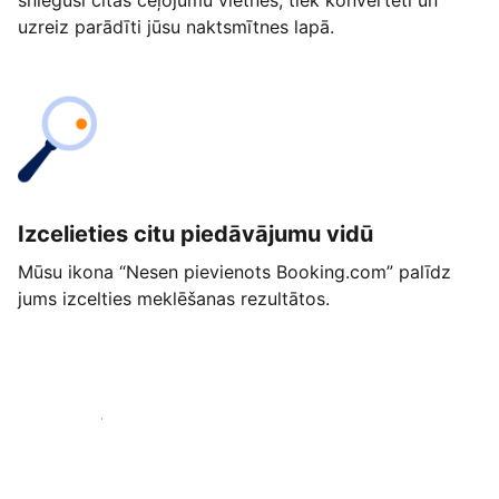
snieguši citās ceļojumu vietnēs, tiek konvertēti un
uzreiz parādīti jūsu naktsmītnes lapā.
Izcelieties citu piedāvājumu vidū
Mūsu ikona “Nesen pievienots Booking.com” palīdz
jums izcelties meklēšanas rezultātos.
Sākt jau šodien