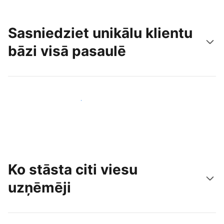
Sasniedziet unikālu klientu
bāzi visā pasaulē
Sasniegt jaunus viesus jau šodien
Ko stāsta citi viesu
uzņēmēji