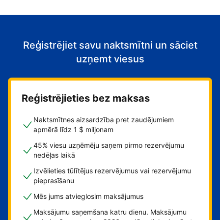
Reģistrējiet savu naktsmītni un sāciet
uzņemt viesus
Reģistrējieties bez maksas
Naktsmītnes aizsardzība pret zaudējumiem
apmērā līdz 1 $ miljonam
45% viesu uzņēmēju saņem pirmo rezervējumu
nedēļas laikā
Izvēlieties tūlītējus rezervējumus vai rezervējumu
pieprasīšanu
Mēs jums atvieglosim maksājumus
Maksājumu saņemšana katru dienu. Maksājumu