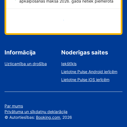
apkalpošanas maksa 2026. gadā netiek piemērota
Sāciet tūlīt!
Informācija
Noderīgas saites
Uzticamība un drošība
Iekštīkls
Lietotne Pulse Android ierīcēm
Lietotne Pulse iOS ierīcēm
Par mums
Privātuma un sīkdatņu deklarācija
©
Autortiesības:
Booking.com
, 2026