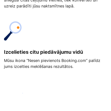
snieguši citās ceļojumu vietnēs, tiek konvertēti un
uzreiz parādīti jūsu naktsmītnes lapā.
Izcelieties citu piedāvājumu vidū
Mūsu ikona “Nesen pievienots Booking.com” palīdz
jums izcelties meklēšanas rezultātos.
Sākt jau šodien