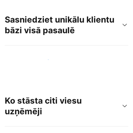
Sasniedziet unikālu klientu
bāzi visā pasaulē
Sasniegt jaunus viesus jau šodien
Ko stāsta citi viesu
uzņēmēji