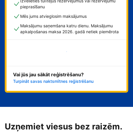
Izvēlieties tūlītējus rezervējumus vai rezervējumu
pieprasīšanu
Mēs jums atvieglosim maksājumus
Maksājumu saņemšana katru dienu. Maksājumu
apkalpošanas maksa 2026. gadā netiek piemērota
Sāciet tūlīt!
Vai jūs jau sākāt reģistrēšanu?
Turpināt savas naktsmītnes reģistrēšanu
Uzņemiet viesus bez raizēm.