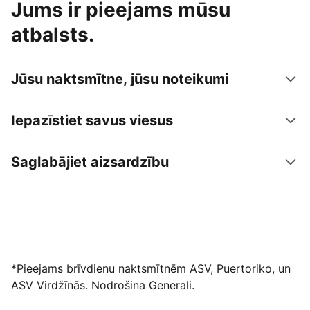
Jums ir pieejams mūsu
atbalsts.
Jūsu naktsmītne, jūsu noteikumi
Iepazīstiet savus viesus
Saglabājiet aizsardzību
Izvietot piedāvājumu mūsu platformā
*Pieejams brīvdienu naktsmītnēm ASV, Puertoriko, un
ASV Virdžīnās. Nodrošina Generali.