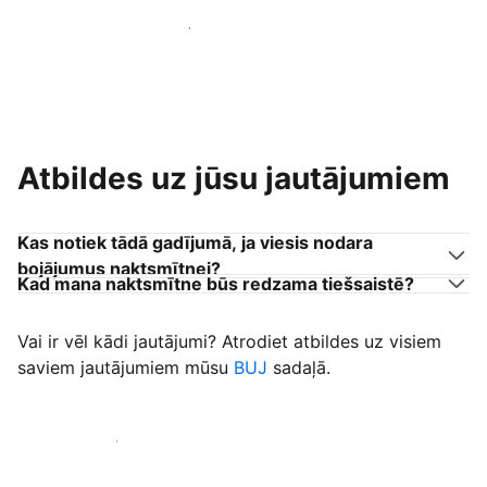
Pievienoties citiem viesu uzņēmējiem
Atbildes uz jūsu jautājumiem
Kas notiek tādā gadījumā, ja viesis nodara
bojājumus naktsmītnei?
Kad mana naktsmītne būs redzama tiešsaistē?
Vai ir vēl kādi jautājumi? Atrodiet atbildes uz visiem
saviem jautājumiem mūsu
BUJ
sadaļā.
Sākt uzņemt viesus