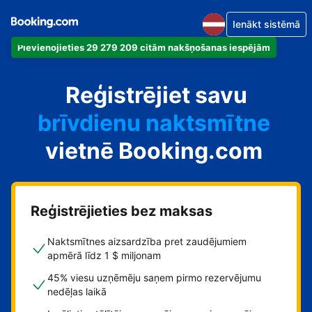
Ienākt sistēmā
Pievienojieties 29 279 209 citām nakšņošanas iespējām
dzīvokli
Reģistrējiet savu
viesnīcu
brīvdienu naktsmītne
vietnē Booking.com
viesu namu
pansiju
Reģistrējieties bez maksas
Naktsmītnes aizsardzība pret zaudējumiem
apmērā līdz 1 $ miljonam
45% viesu uzņēmēju saņem pirmo rezervējumu
nedēļas laikā