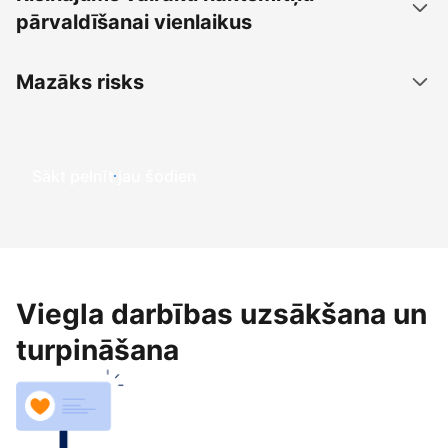
pārvaldīšanai vienlaikus
Mazāks risks
Sākt pelnīt jau šodien
Viegla darbības uzsākšana un
turpināšana