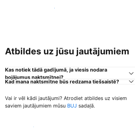
Pievienoties citiem viesu uzņēmējiem
Atbildes uz jūsu jautājumiem
Kas notiek tādā gadījumā, ja viesis nodara
bojājumus naktsmītnei?
Kad mana naktsmītne būs redzama tiešsaistē?
Vai ir vēl kādi jautājumi? Atrodiet atbildes uz visiem
saviem jautājumiem mūsu
BUJ
sadaļā.
Sākt uzņemt viesus