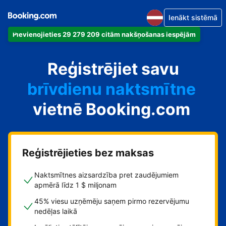
Ienākt sistēmā
Pievienojieties 29 279 209 citām nakšņošanas iespējām
dzīvokli
Reģistrējiet savu
viesnīcu
brīvdienu naktsmītne
vietnē Booking.com
viesu namu
pansiju
Reģistrējieties bez maksas
Naktsmītnes aizsardzība pret zaudējumiem
apmērā līdz 1 $ miljonam
45% viesu uzņēmēju saņem pirmo rezervējumu
nedēļas laikā