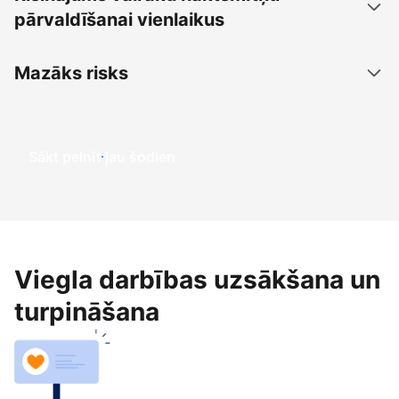
pārvaldīšanai vienlaikus
Mazāks risks
Sākt pelnīt jau šodien
Viegla darbības uzsākšana un
turpināšana