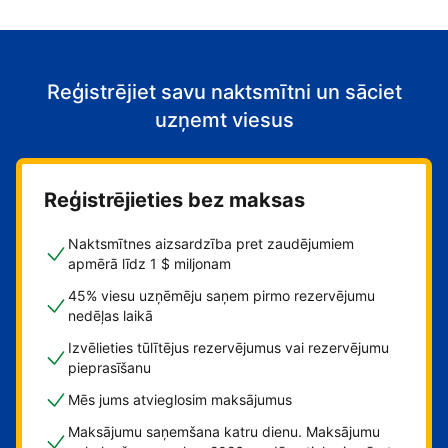
Reģistrējiet savu naktsmītni un sāciet
uzņemt viesus
Reģistrējieties bez maksas
Naktsmītnes aizsardzība pret zaudējumiem
apmērā līdz 1 $ miljonam
45% viesu uzņēmēju saņem pirmo rezervējumu
nedēļas laikā
Izvēlieties tūlītējus rezervējumus vai rezervējumu
pieprasīšanu
Mēs jums atvieglosim maksājumus
Maksājumu saņemšana katru dienu. Maksājumu