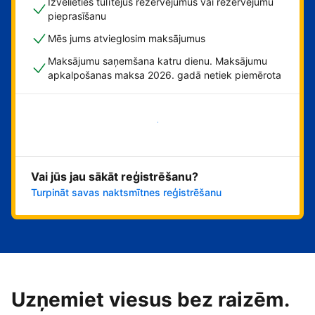
Izvēlieties tūlītējus rezervējumus vai rezervējumu
pieprasīšanu
Mēs jums atvieglosim maksājumus
Maksājumu saņemšana katru dienu. Maksājumu
apkalpošanas maksa 2026. gadā netiek piemērota
Sāciet tūlīt!
Vai jūs jau sākāt reģistrēšanu?
Turpināt savas naktsmītnes reģistrēšanu
Uzņemiet viesus bez raizēm.