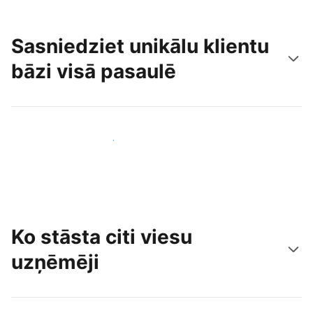
Sasniedziet unikālu klientu
bāzi visā pasaulē
Sasniegt jaunus viesus jau šodien
Ko stāsta citi viesu
uzņēmēji