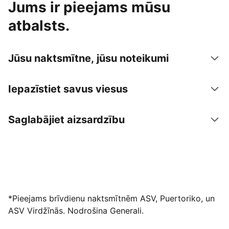
Jums ir pieejams mūsu
atbalsts.
Jūsu naktsmītne, jūsu noteikumi
Iepazīstiet savus viesus
Saglabājiet aizsardzību
Izvietot piedāvājumu mūsu platformā
*Pieejams brīvdienu naktsmītnēm ASV, Puertoriko, un
ASV Virdžīnās. Nodrošina Generali.