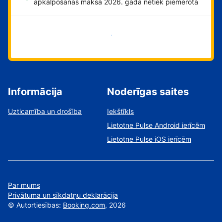
apkalpošanas maksa 2026. gadā netiek piemērota
Sāciet tūlīt!
Informācija
Noderīgas saites
Uzticamība un drošība
Iekštīkls
Lietotne Pulse Android ierīcēm
Lietotne Pulse iOS ierīcēm
Par mums
Privātuma un sīkdatņu deklarācija
©
Autortiesības:
Booking.com
, 2026