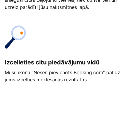
snieguši citās ceļojumu vietnēs, tiek konvertēti un
uzreiz parādīti jūsu naktsmītnes lapā.
Izcelieties citu piedāvājumu vidū
Mūsu ikona “Nesen pievienots Booking.com” palīdz
jums izcelties meklēšanas rezultātos.
Sākt jau šodien