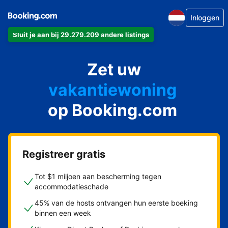
Inloggen
Sluit je aan bij 29.279.209 andere listings
appartement
Zet uw
hotel
vakantiewoning
op Booking.com
pension
bed & breakfast
Registreer gratis
Tot $1 miljoen aan bescherming tegen
accommodatieschade
45% van de hosts ontvangen hun eerste boeking
binnen een week