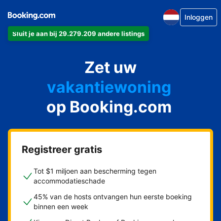
Inloggen
Sluit je aan bij 29.279.209 andere listings
appartement
Zet uw
hotel
vakantiewoning
op Booking.com
pension
bed & breakfast
Registreer gratis
Tot $1 miljoen aan bescherming tegen
accommodatieschade
45% van de hosts ontvangen hun eerste boeking
binnen een week