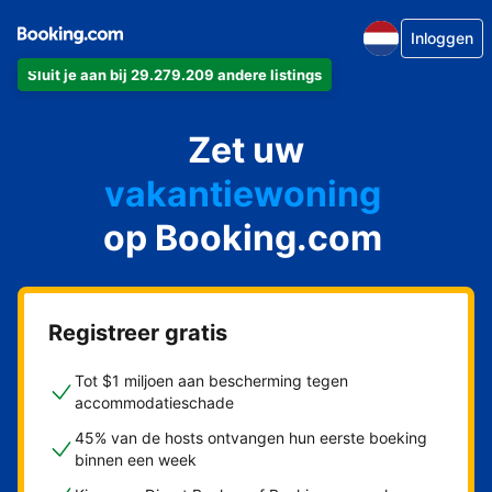
Inloggen
Sluit je aan bij 29.279.209 andere listings
appartement
Zet uw
hotel
vakantiewoning
op Booking.com
pension
bed & breakfast
Registreer gratis
Tot $1 miljoen aan bescherming tegen
accommodatieschade
45% van de hosts ontvangen hun eerste boeking
binnen een week