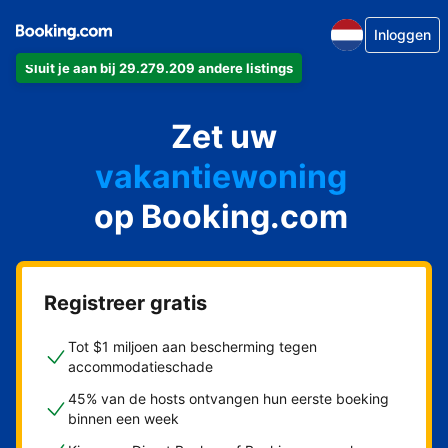
Inloggen
Sluit je aan bij 29.279.209 andere listings
appartement
Zet uw
hotel
vakantiewoning
op Booking.com
pension
bed & breakfast
Registreer gratis
Tot $1 miljoen aan bescherming tegen
accommodatieschade
45% van de hosts ontvangen hun eerste boeking
binnen een week