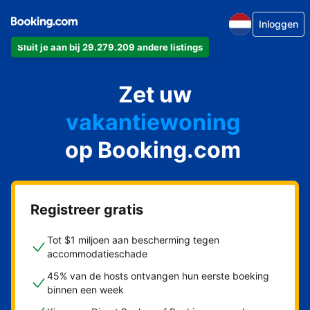
Inloggen
Sluit je aan bij 29.279.209 andere listings
appartement
Zet uw
hotel
vakantiewoning
op Booking.com
pension
bed & breakfast
Registreer gratis
Tot $1 miljoen aan bescherming tegen
accommodatieschade
45% van de hosts ontvangen hun eerste boeking
binnen een week