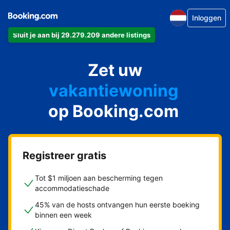
Inloggen
Sluit je aan bij 29.279.209 andere listings
appartement
Zet uw
hotel
vakantiewoning
op Booking.com
pension
bed & breakfast
Registreer gratis
Tot $1 miljoen aan bescherming tegen
accommodatieschade
45% van de hosts ontvangen hun eerste boeking
binnen een week