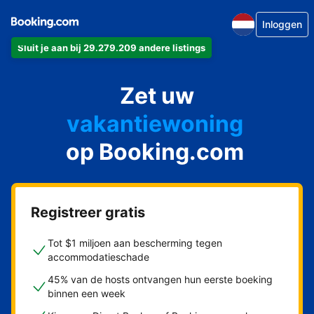
Inloggen
Sluit je aan bij 29.279.209 andere listings
appartement
Zet uw
hotel
vakantiewoning
op Booking.com
pension
bed & breakfast
Registreer gratis
Tot $1 miljoen aan bescherming tegen
accommodatieschade
45% van de hosts ontvangen hun eerste boeking
binnen een week