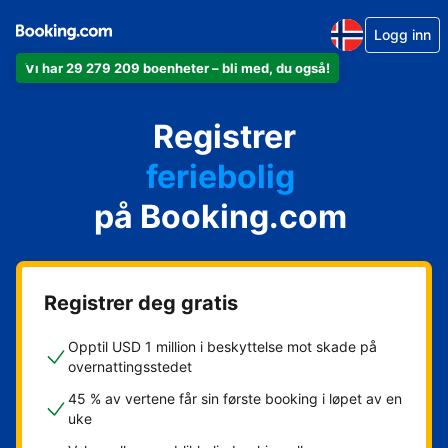
Logg inn
Vi har 29 279 209 boenheter – bli med, du også!
leiligheten din
hotellet ditt
Registrer
feriebolig
gjestgiveriet ditt
på Booking.com
rorbua di
Registrer deg gratis
Opptil USD 1 million i beskyttelse mot skade på
overnattingsstedet
45 % av vertene får sin første booking i løpet av en
uke