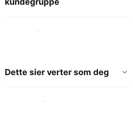
kundegruppe
Nå ut til nye gjester i dag
Dette sier verter som deg
Gjør som andre verter som deg