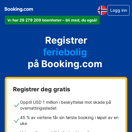
Logg inn
Vi har 29 279 209 boenheter – bli med, du også!
leiligheten din
hotellet ditt
Registrer
feriebolig
gjestgiveriet ditt
på Booking.com
rorbua di
Registrer deg gratis
Opptil USD 1 million i beskyttelse mot skade på
overnattingsstedet
45 % av vertene får sin første booking i løpet av en
uke