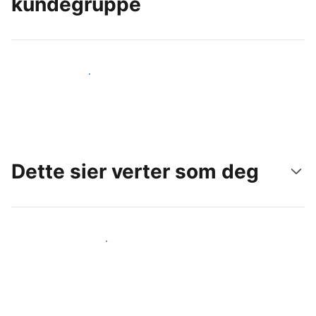
kundegruppe
Nå ut til nye gjester i dag
Dette sier verter som deg
Gjør som andre verter som deg