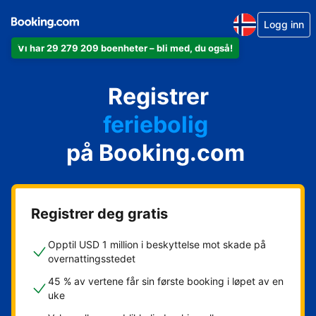
Logg inn
Vi har 29 279 209 boenheter – bli med, du også!
leiligheten din
hotellet ditt
Registrer
feriebolig
gjestgiveriet ditt
på Booking.com
rorbua di
Registrer deg gratis
Opptil USD 1 million i beskyttelse mot skade på
overnattingsstedet
45 % av vertene får sin første booking i løpet av en
uke