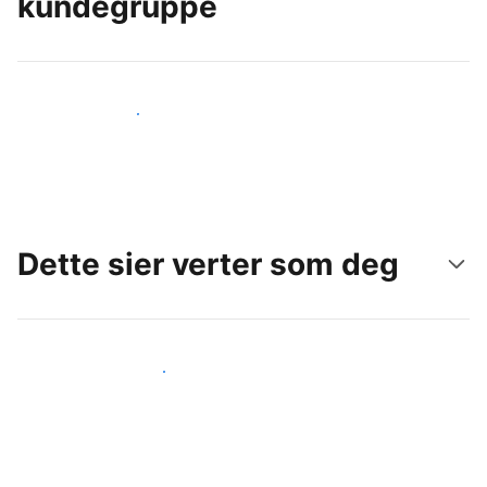
kundegruppe
Nå ut til nye gjester i dag
Dette sier verter som deg
Gjør som andre verter som deg