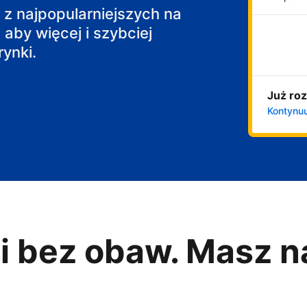
j z najpopularniejszych na
 aby więcej i szybciej
ynki.
Już roz
Kontynuu
i bez obaw. Masz n