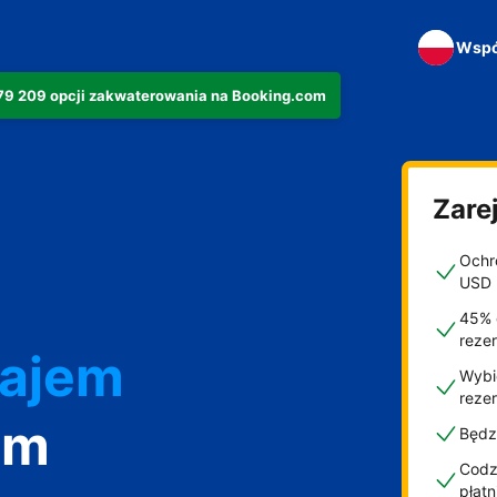
Wspó
279 209 opcji zakwaterowania na Booking.com
Zarej
Ochro
USD
45% 
najem
reze
Wybi
reze
om
Będz
Codzi
płat