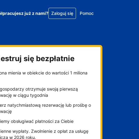
łpracujesz już z nami?
Zaloguj się
Pomoc
estruj się bezpłatnie
na mienia w obiekcie do wartości 1 miliona
gospodarzy otrzymuje swoją pierwszą
rwację w ciągu tygodnia
erz natychmiastową rezerwację lub prośbę o
rwację
iemy obsługiwać płatności za Ciebie
enne wypłaty. Zwolnienie z opłat za usługę
niczą w 2026 roku.