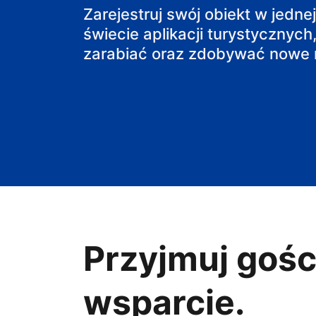
Zarejestruj swój obiekt w jedne
obiekt B&B
świecie aplikacji turystycznych,
zarabiać oraz zdobywać nowe r
Przyjmuj gośc
wsparcie.