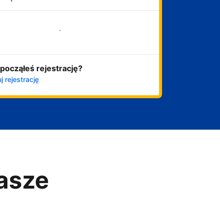
Zacznij już teraz
począłeś rejestrację?
j rejestrację
asze