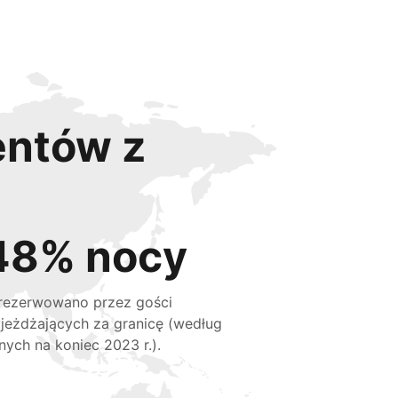
entów z
48% nocy
rezerwowano przez gości
jeżdżających za granicę (według
nych na koniec 2023 r.).