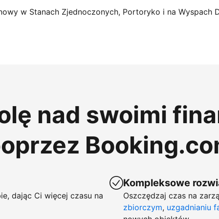
nowy w Stanach Zjednoczonych, Portoryko i na Wyspach 
rolę nad swoimi fin
poprzez Booking.c
Kompleksowe rozwią
ie, dając Ci więcej czasu na
Oszczędzaj czas na zarzą
zbiorczym
,
uzgadnianiu f