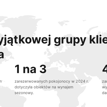
yjątkowej grupy kli
a
1 na 3
m
zarezerwowanych pokojonocy w 2024 r.
za
dotyczyła obiektów na wynajem
wy
sezonowy.
da