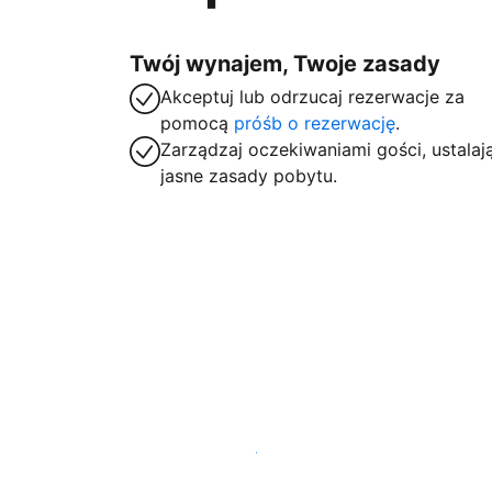
Twój wynajem, Twoje zasady
Akceptuj lub odrzucaj rezerwacje za
pomocą
próśb o rezerwację
.
Zarządzaj oczekiwaniami gości, ustalaj
jasne zasady pobytu.
Zarejestruj obiekt już dziś