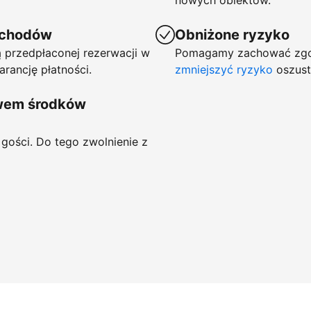
nowych obiektów.
ychodów
Obniżone ryzyko
 przedpłaconej rezerwacji w
Pomagamy zachować zgod
arancję płatności.
zmniejszyć ryzyko
oszust
ywem środków
gości. Do tego zwolnienie z