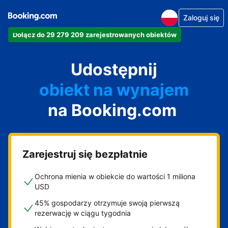
Zaloguj się
Dołącz do 29 279 209 zarejestrowanych obiektów
apartament
Udostępnij
hotel
obiekt na wynajem
na Booking.com
wakacyjny
pensjonat
obiekt B&B
Zarejestruj się bezpłatnie
Ochrona mienia w obiekcie do wartości 1 miliona
USD
45% gospodarzy otrzymuje swoją pierwszą
rezerwację w ciągu tygodnia