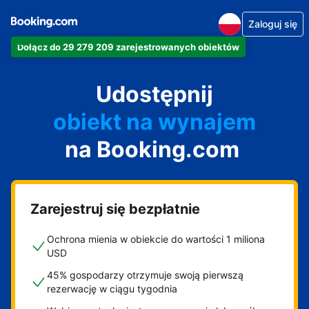
Zaloguj się
Dołącz do 29 279 209 zarejestrowanych obiektów
apartament
Udostępnij
hotel
obiekt na wynajem
na Booking.com
wakacyjny
pensjonat
obiekt B&B
Zarejestruj się bezpłatnie
Ochrona mienia w obiekcie do wartości 1 miliona
USD
45% gospodarzy otrzymuje swoją pierwszą
rezerwację w ciągu tygodnia