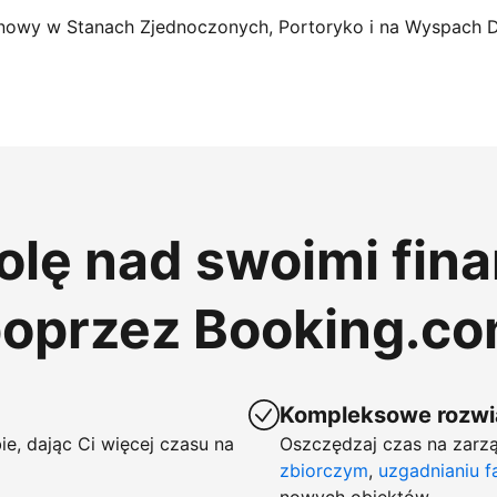
nowy w Stanach Zjednoczonych, Portoryko i na Wyspach 
rolę nad swoimi fin
poprzez Booking.c
Kompleksowe rozwią
ie, dając Ci więcej czasu na
Oszczędzaj czas na zarzą
zbiorczym
,
uzgadnianiu f