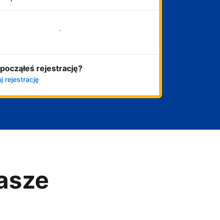
Zacznij już teraz
począłeś rejestrację?
j rejestrację
asze