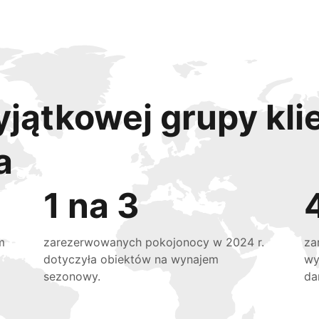
yjątkowej grupy kli
a
1 na 3
m
zarezerwowanych pokojonocy w 2024 r.
za
dotyczyła obiektów na wynajem
wy
sezonowy.
da