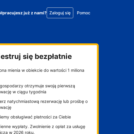
łpracujesz już z nami?
Zaloguj się
Pomoc
estruj się bezpłatnie
na mienia w obiekcie do wartości 1 miliona
gospodarzy otrzymuje swoją pierwszą
rwację w ciągu tygodnia
erz natychmiastową rezerwację lub prośbę o
rwację
iemy obsługiwać płatności za Ciebie
enne wypłaty. Zwolnienie z opłat za usługę
niczą w 2026 roku.