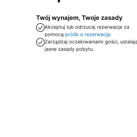
Twój wynajem, Twoje zasady
Akceptuj lub odrzucaj rezerwacje za
pomocą
próśb o rezerwację
.
Zarządzaj oczekiwaniami gości, ustalaj
jasne zasady pobytu.
Zarejestruj obiekt już dziś