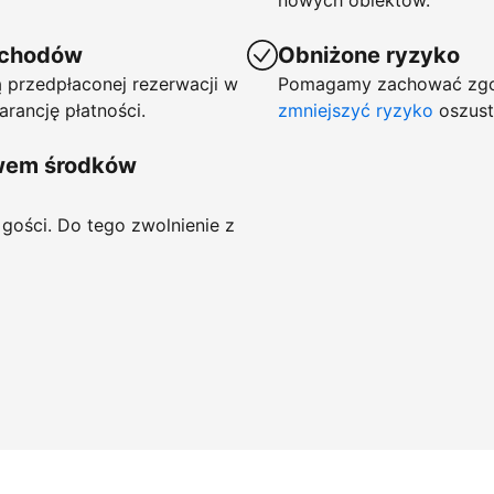
nowych obiektów.
ychodów
Obniżone ryzyko
 przedpłaconej rezerwacji w
Pomagamy zachować zgod
arancję płatności.
zmniejszyć ryzyko
oszust
ywem środków
gości. Do tego zwolnienie z