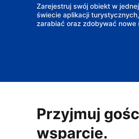
obiekt B&B
Zarejestruj swój obiekt w jedne
świecie aplikacji turystycznych,
zarabiać oraz zdobywać nowe r
Przyjmuj gośc
wsparcie.