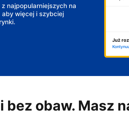
j z najpopularniejszych na
 aby więcej i szybciej
ynki.
Już roz
Kontynuu
i bez obaw. Masz n