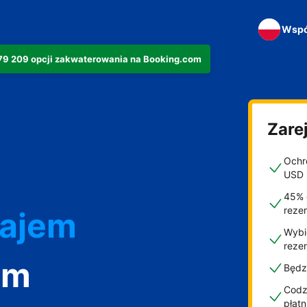
Wspó
279 209 opcji zakwaterowania na Booking.com
Zarej
Ochro
USD
najem
45% 
reze
Wybi
reze
om
Będz
Codzi
płat