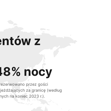
entów z
48% nocy
rezerwowano przez gości
jeżdżających za granicę (według
nych na koniec 2023 r.).