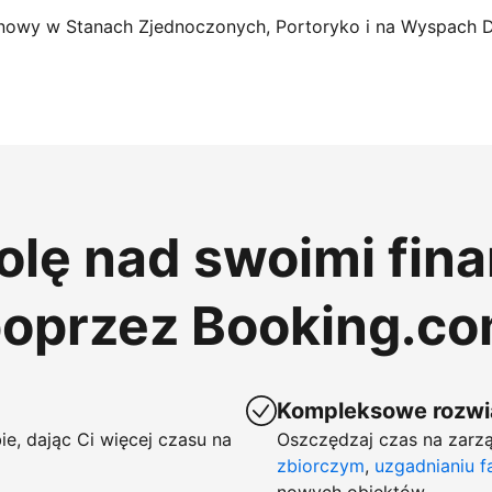
nowy w Stanach Zjednoczonych, Portoryko i na Wyspach 
rolę nad swoimi fin
poprzez Booking.c
Kompleksowe rozwią
ie, dając Ci więcej czasu na
Oszczędzaj czas na zarzą
zbiorczym
,
uzgadnianiu f