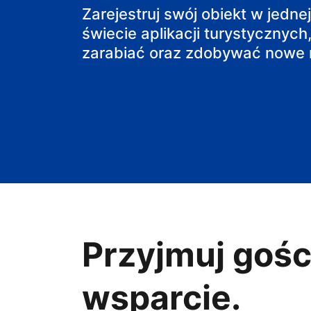
Zarejestruj swój obiekt w jedne
obiekt B&B
świecie aplikacji turystycznych,
zarabiać oraz zdobywać nowe r
Przyjmuj gośc
wsparcie.