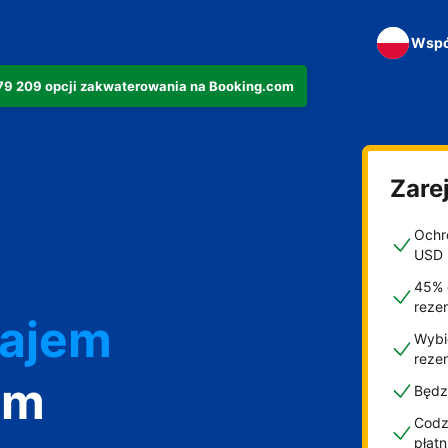
Wspó
279 209 opcji zakwaterowania na Booking.com
Zarej
Ochro
USD
45% 
najem
reze
Wybi
reze
om
Będz
Codzi
płat