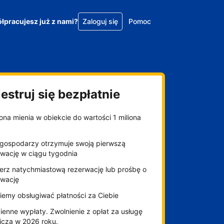
łpracujesz już z nami?
Zaloguj się
Pomoc
estruj się bezpłatnie
na mienia w obiekcie do wartości 1 miliona
gospodarzy otrzymuje swoją pierwszą
rwację w ciągu tygodnia
erz natychmiastową rezerwację lub prośbę o
rwację
iemy obsługiwać płatności za Ciebie
enne wypłaty. Zwolnienie z opłat za usługę
niczą w 2026 roku.