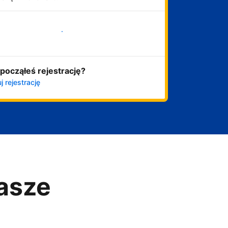
Zacznij już teraz
począłeś rejestrację?
j rejestrację
asze