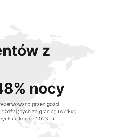
entów z
48% nocy
rezerwowano przez gości
jeżdżających za granicę (według
nych na koniec 2023 r.).