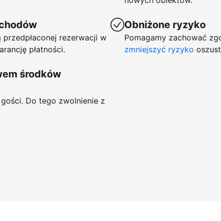
nowych obiektów.
ychodów
Obniżone ryzyko
 przedpłaconej rezerwacji w
Pomagamy zachować zgod
arancję płatności.
zmniejszyć ryzyko
oszust
ywem środków
gości. Do tego zwolnienie z