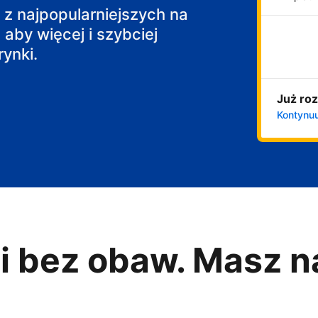
j z najpopularniejszych na
 aby więcej i szybciej
ynki.
Już roz
Kontynuu
i bez obaw. Masz n