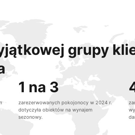
yjątkowej grupy kli
a
1 na 3
m
zarezerwowanych pokojonocy w 2024 r.
za
dotyczyła obiektów na wynajem
wy
sezonowy.
da