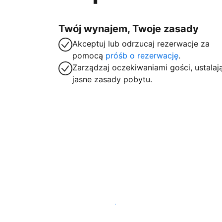
Twój wynajem, Twoje zasady
Akceptuj lub odrzucaj rezerwacje za
pomocą
próśb o rezerwację
.
Zarządzaj oczekiwaniami gości, ustalaj
jasne zasady pobytu.
Zarejestruj obiekt już dziś