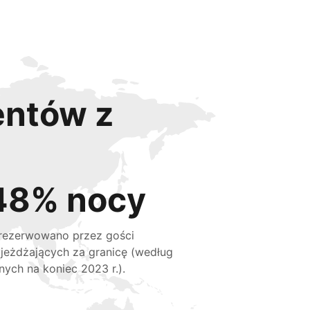
entów z
48% nocy
rezerwowano przez gości
jeżdżających za granicę (według
nych na koniec 2023 r.).