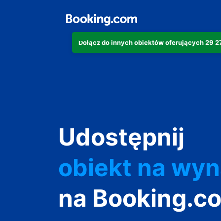
Dołącz do innych obiektów oferujących 29 
apartament
Udostępnij
hotel
obiekt na wy
wakacyjny
na Booking.c