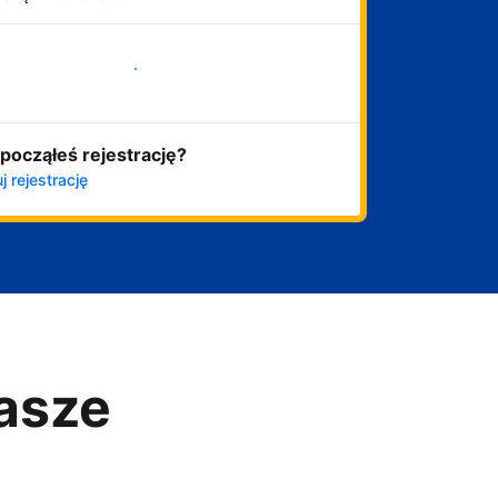
Zacznij już teraz
począłeś rejestrację?
j rejestrację
asze