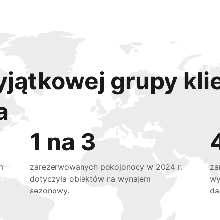
yjątkowej grupy kli
a
1 na 3
m
zarezerwowanych pokojonocy w 2024 r.
za
dotyczyła obiektów na wynajem
wy
sezonowy.
da