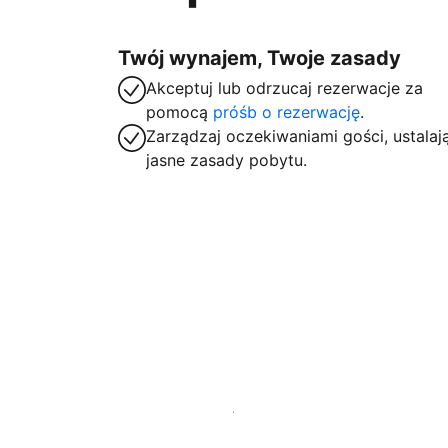
Twój wynajem, Twoje zasady
Akceptuj lub odrzucaj rezerwacje za
pomocą
próśb o rezerwację
.
Zarządzaj oczekiwaniami gości, ustalaj
jasne zasady pobytu.
Zarejestruj obiekt już dziś