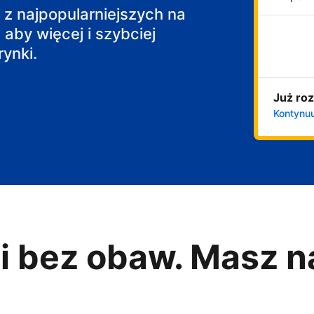
j z najpopularniejszych na
 aby więcej i szybciej
ynki.
Już roz
Kontynuu
i bez obaw. Masz n