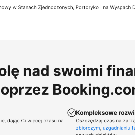
nowy w Stanach Zjednoczonych, Portoryko i na Wyspach 
rolę nad swoimi fin
poprzez Booking.c
Kompleksowe rozwią
ie, dając Ci więcej czasu na
Oszczędzaj czas na zarzą
zbiorczym
,
uzgadnianiu f