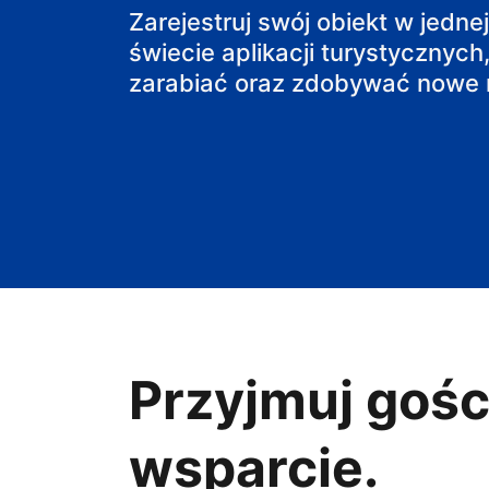
pensjonat
Zarejestruj swój obiekt w jedne
świecie aplikacji turystycznych,
obiekt B&B
zarabiać oraz zdobywać nowe r
Przyjmuj gośc
wsparcie.