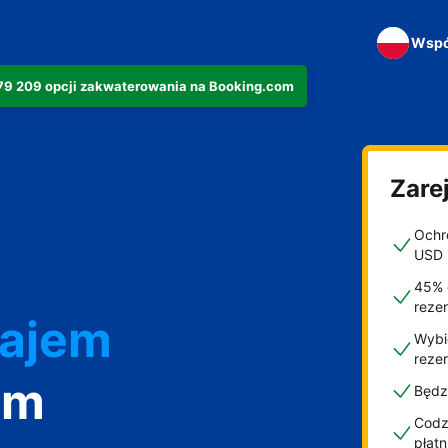
Wspó
279 209 opcji zakwaterowania na Booking.com
Zarej
Ochro
USD
45% 
reze
najem
Wybi
reze
om
Będz
Codzi
płat