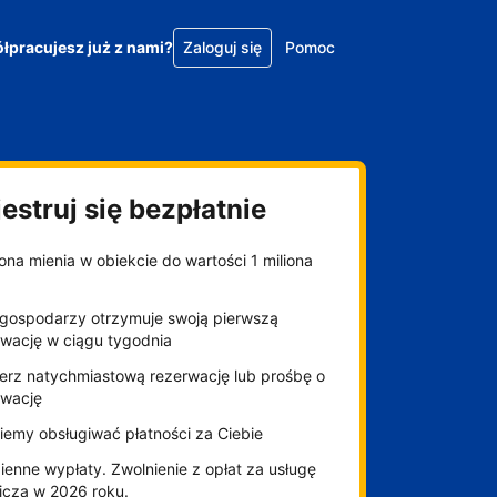
łpracujesz już z nami?
Zaloguj się
Pomoc
estruj się bezpłatnie
na mienia w obiekcie do wartości 1 miliona
gospodarzy otrzymuje swoją pierwszą
rwację w ciągu tygodnia
erz natychmiastową rezerwację lub prośbę o
rwację
iemy obsługiwać płatności za Ciebie
enne wypłaty. Zwolnienie z opłat za usługę
niczą w 2026 roku.