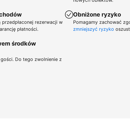
nowych obiektów.
ychodów
Obniżone ryzyko
 przedpłaconej rezerwacji w
Pomagamy zachować zgod
arancję płatności.
zmniejszyć ryzyko
oszust
ywem środków
gości. Do tego zwolnienie z