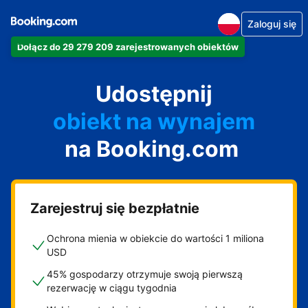
Zaloguj się
Dołącz do 29 279 209 zarejestrowanych obiektów
apartament
Udostępnij
hotel
obiekt na wynajem
na Booking.com
wakacyjny
pensjonat
obiekt B&B
Zarejestruj się bezpłatnie
Ochrona mienia w obiekcie do wartości 1 miliona
USD
45% gospodarzy otrzymuje swoją pierwszą
rezerwację w ciągu tygodnia