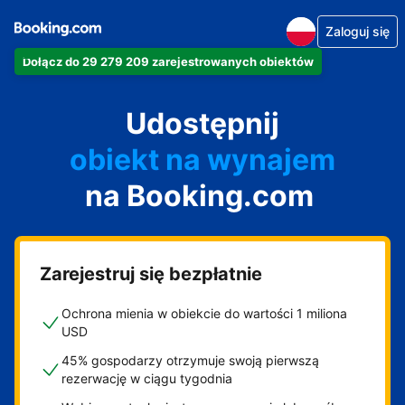
Zaloguj się
Dołącz do 29 279 209 zarejestrowanych obiektów
apartament
Udostępnij
hotel
obiekt na wynajem
na Booking.com
wakacyjny
pensjonat
obiekt B&B
Zarejestruj się bezpłatnie
Ochrona mienia w obiekcie do wartości 1 miliona
USD
45% gospodarzy otrzymuje swoją pierwszą
rezerwację w ciągu tygodnia