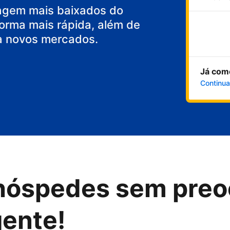
agem mais baixados do
orma mais rápida, além de
a novos mercados.
Já com
Continua
hóspedes sem preo
gente!