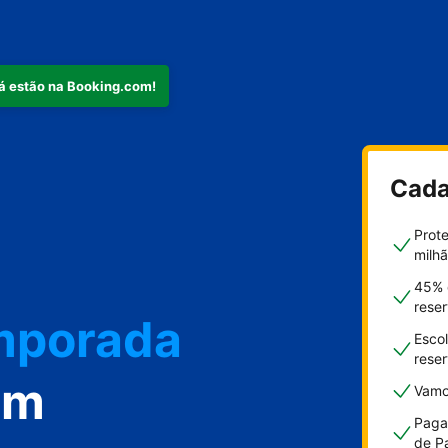
já estão na Booking.com!
nto
Cada
Prot
milh
emporada
45% 
rese
Esco
rese
om
Vamo
Paga
de P