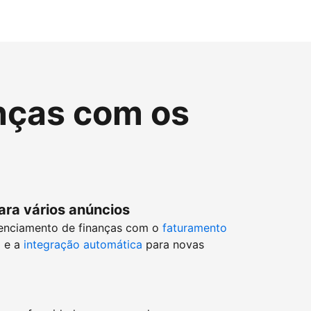
nças com os
ara vários anúncios
enciamento de finanças com o
faturamento
o
e a
integração automática
para novas