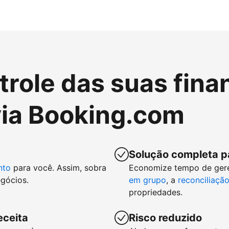
role das suas fina
ia Booking.com
Solução completa p
nto
para você. Assim, sobra
Economize tempo de ger
gócios.
em grupo
, a
reconciliaçã
propriedades.
eceita
Risco reduzido