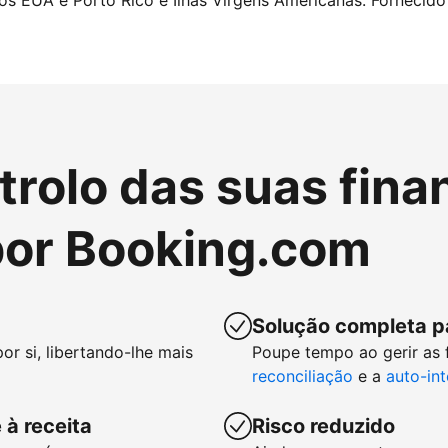
nos EUA e Porto Rico e Ilhas Virgens Americanas. Fornecido 
rolo das suas fina
or Booking.com
Solução completa p
or si, libertando-lhe mais
Poupe tempo ao gerir as
reconciliação
e a
auto-in
 à receita
Risco reduzido