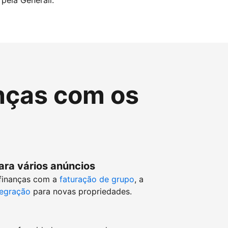
pela Generali.
nças com os
ara vários anúncios
 finanças com a
faturação de grupo
, a
tegração
para novas propriedades.