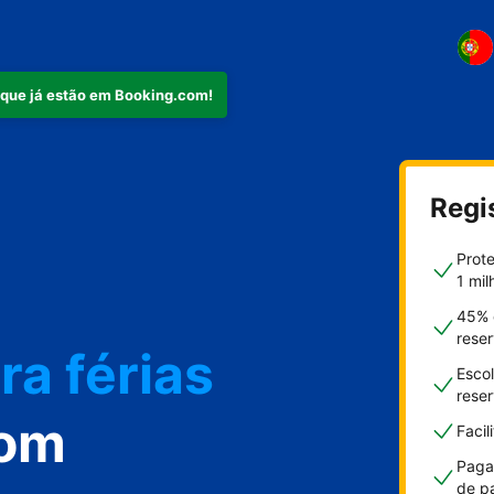
 que já estão em Booking.com!
Regi
mento
Prot
1 mil
45% 
rese
ra férias
Escol
rese
com
Faci
Paga
de p