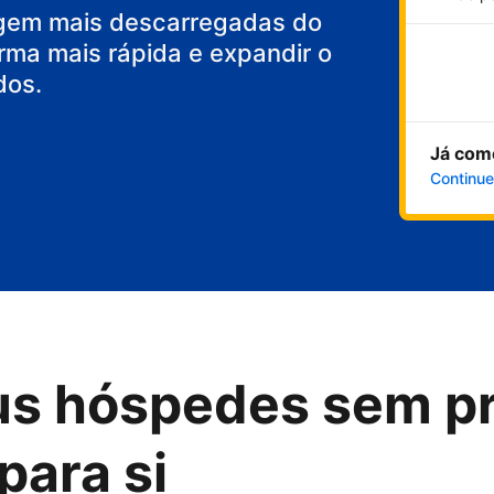
gem mais descarregadas do
rma mais rápida e expandir o
dos.
Já com
Continue
us hóspedes sem p
para si