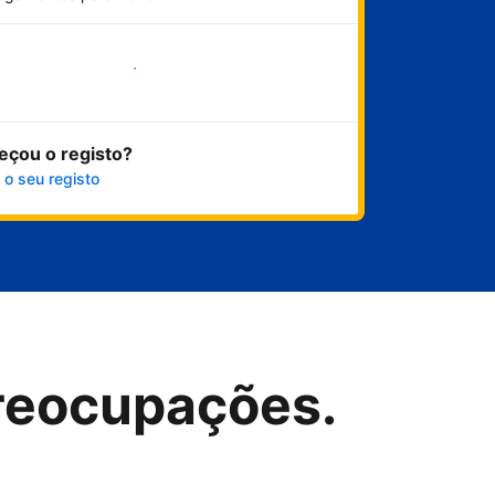
Comece já
eçou o registo?
 o seu registo
reocupações.