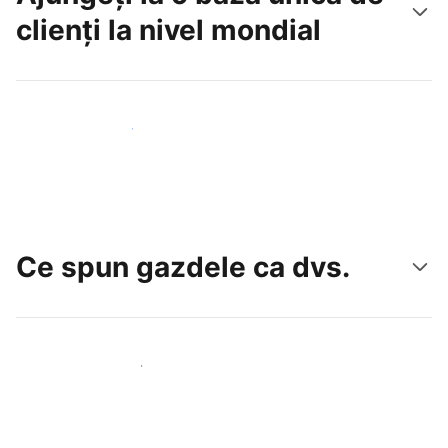
clienți la nivel mondial
Atrageți noi oaspeți astăzi
Ce spun gazdele ca dvs.
Alăturați-vă gazdelor ca dvs.