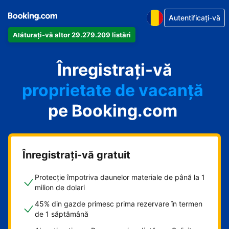
Autentificați-vă
Alăturați-vă altor 29.279.209 listări
apartamentul
Înregistrați-vă
hotelul
proprietate de vacanță
pe Booking.com
pensiunea
B&B-ul
Înregistrați-vă gratuit
Protecție împotriva daunelor materiale de până la 1
milion de dolari
45% din gazde primesc prima rezervare în termen
de 1 săptămână