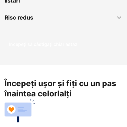
listări
Risc redus
Începeți să câștigați chiar astăzi
Începeți ușor și fiți cu un pas
înaintea celorlalți