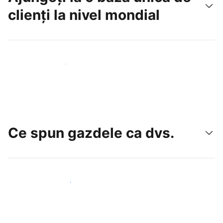
clienți la nivel mondial
Atrageți noi oaspeți astăzi
Ce spun gazdele ca dvs.
Alăturați-vă gazdelor ca dvs.