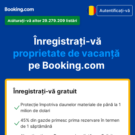
Autentificați-vă
Alăturați-vă altor 29.279.209 listări
apartamentul
Înregistrați-vă
hotelul
proprietate de vacanță
pe Booking.com
pensiunea
B&B-ul
Înregistrați-vă gratuit
Protecție împotriva daunelor materiale de până la 1
milion de dolari
45% din gazde primesc prima rezervare în termen
de 1 săptămână