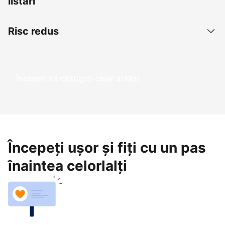
listări
Risc redus
Începeți să câștigați chiar astăzi
Începeți ușor și fiți cu un pas
înaintea celorlalți