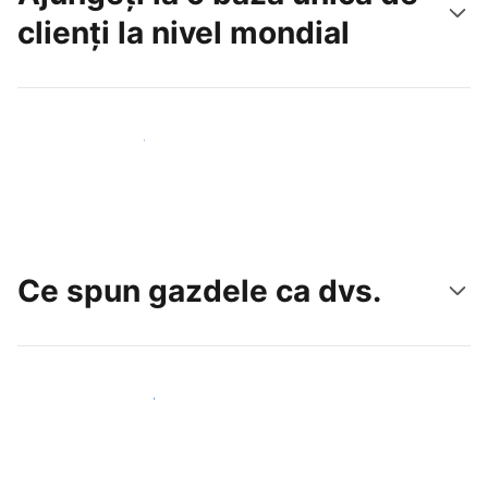
clienți la nivel mondial
Atrageți noi oaspeți astăzi
Ce spun gazdele ca dvs.
Alăturați-vă gazdelor ca dvs.