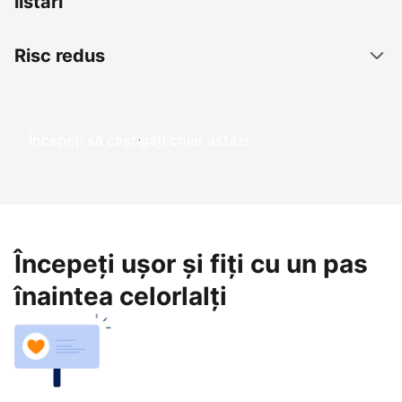
listări
Risc redus
Începeți să câștigați chiar astăzi
Începeți ușor și fiți cu un pas
înaintea celorlalți