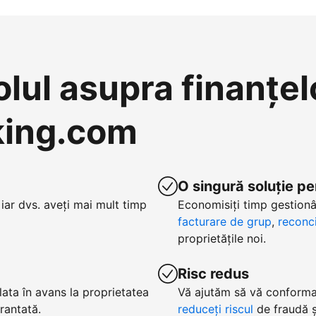
olul asupra finanțel
oking.com
O singură soluție pe
iar dvs. aveți mai mult timp
Economisiți timp gestionâ
facturare de grup
,
reconci
proprietățile noi.
Risc redus
lata în avans la proprietatea
Vă ajutăm să vă conformaț
arantată.
reduceți riscul
de fraudă și