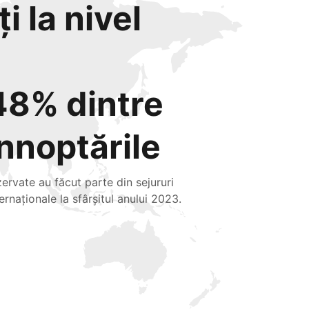
i la nivel
48% dintre
înnoptările
zervate au făcut parte din sejururi
ternaționale la sfârșitul anului 2023.