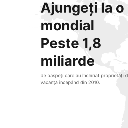
Ajungeți la o 
mondial
Peste 1,8
miliarde
de oaspeți care au închiriat proprietăți 
vacanță începând din 2010.
Atrageți noi oaspeți astăzi