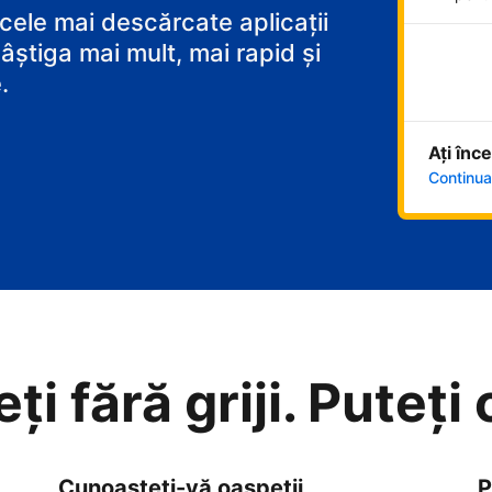
 cele mai descărcate aplicații
âștiga mai mult, mai rapid și
.
Ați înc
Continuaț
i fără griji. Puteți
Cunoașteți-vă oaspeții
P