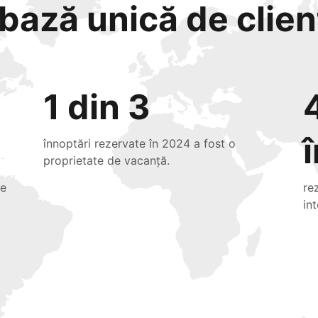
bază unică de clienț
1 din 3
înnoptări rezervate în 2024 a fost o
proprietate de vacanță.
de
re
in