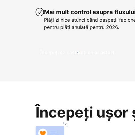
Mai mult control asupra fluxul
Plăți zilnice atunci când oaspeții fac ch
pentru plăți anulată pentru 2026.
Începeți să câștigați chiar astăzi
Începeți ușor ș