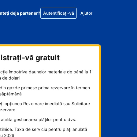
nteţi deja partener?
Autentificați-vă
Ajutor
istrați-vă gratuit
cție împotriva daunelor materiale de până la 1
n de dolari
din gazde primesc prima rezervare în termen
 săptămână
ți opțiunea Rezervare imediată sau Solicitare
ezervare
acilita gestionarea plăților pentru dvs.
 zilnice. Taxa de serviciu pentru plăți anulată
ru 2026