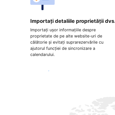
Importați detaliile proprietății dvs
Importați ușor informațiile despre
proprietate de pe alte website-uri de
călătorie și evitați suprarezervările cu
ajutorul funcției de sincronizare a
calendarului.
Începeți astăzi