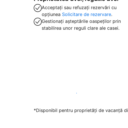
Acceptați sau refuzați rezervări cu
opțiunea
Solicitare de rezervare
.
Gestionați așteptările oaspeților prin
stabilirea unor reguli clare ale casei.
Găzduiți oaspeți cu noi chiar astăzi
*Disponibil pentru proprietăți de vacanță di