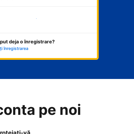
Începeți acum
eput deja o înregistrare?
i înregistrarea
 conta pe noi
rotejați-vă