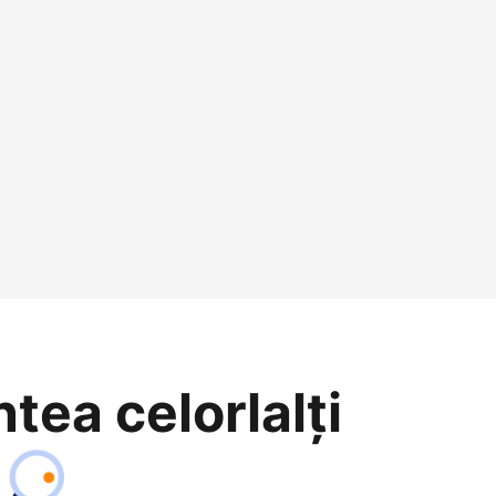
ntea celorlalți