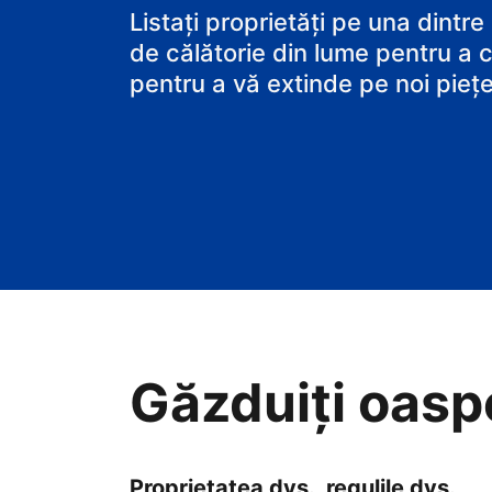
B&B-ul
Listați proprietăți pe una dintre
de călătorie din lume pentru a c
pentru a vă extinde pe noi piețe
Găzduiți oaspeț
Proprietatea dvs., regulile dvs.