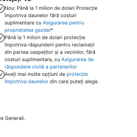
Nou: Până la 1 milion de dolari Protecție
împotriva daunelor fără costuri
suplimentare cu
Asigurarea pentru
proprietatea gazdei
*
Până la 1 milion de dolari protecție
împotriva răspunderii pentru reclamații
din partea oaspeților și a vecinilor, fără
costuri suplimentare, cu
Asigurarea de
răspundere civilă a partenerilor
Aveți mai multe opțiuni de
protecție
împotriva daunelor
din care puteți alege.
e Generali.