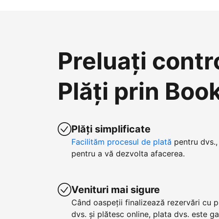
Preluați contr
Plăți prin Bo
Plăți simplificate
Facilităm procesul de plată
pentru dvs., 
pentru a vă dezvolta afacerea.
Venituri mai sigure
Când oaspeții finalizează rezervări cu p
dvs. și plătesc online, plata dvs. este g