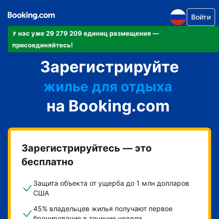
Войти
У нас уже 29 279 209 единиц размещения —
апартаменты/квартиру
присоединяйтесь!
Зарегистрируйте
отель
жилье для отдыха
на Booking.com
гостевой дом
мини-отель
Зарегистрируйтесь — это
бесплатно
Защита объекта от ущерба до 1 млн долларов
США
45% владельцев жилья получают первое
бронирование в течение недели