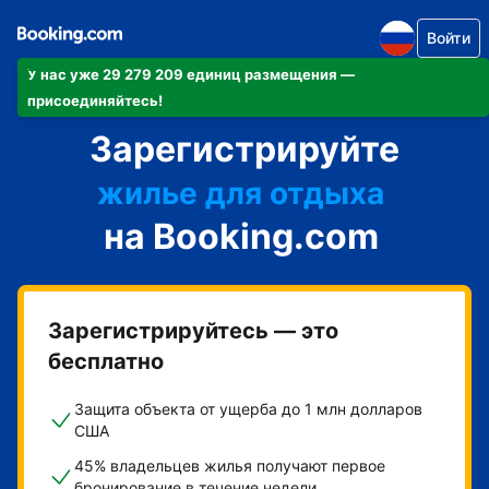
Войти
У нас уже 29 279 209 единиц размещения —
апартаменты/квартиру
присоединяйтесь!
Зарегистрируйте
отель
жилье для отдыха
на Booking.com
гостевой дом
мини-отель
Зарегистрируйтесь — это
бесплатно
Защита объекта от ущерба до 1 млн долларов
США
45% владельцев жилья получают первое
бронирование в течение недели