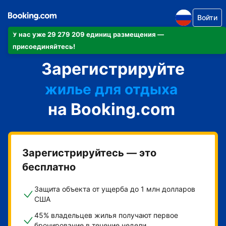
Войти
У нас уже 29 279 209 единиц размещения —
апартаменты/квартиру
присоединяйтесь!
Зарегистрируйте
отель
жилье для отдыха
на Booking.com
гостевой дом
мини-отель
Зарегистрируйтесь — это
бесплатно
Защита объекта от ущерба до 1 млн долларов
США
45% владельцев жилья получают первое
бронирование в течение недели