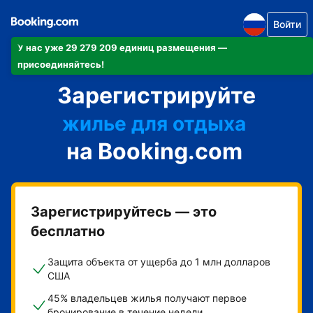
Войти
У нас уже 29 279 209 единиц размещения —
апартаменты/квартиру
присоединяйтесь!
Зарегистрируйте
отель
жилье для отдыха
на Booking.com
гостевой дом
мини-отель
Зарегистрируйтесь — это
бесплатно
Защита объекта от ущерба до 1 млн долларов
США
45% владельцев жилья получают первое
бронирование в течение недели