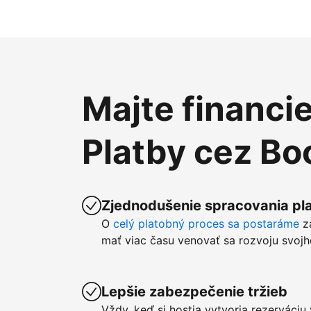
Majte financi
Platby cez B
Zjednodušenie spracovania pla
O
celý platobný proces sa postaráme
z
mať viac času venovať sa rozvoju svojh
Lepšie zabezpečenie tržieb
Vždy, keď si hostia vytvoria rezerváci