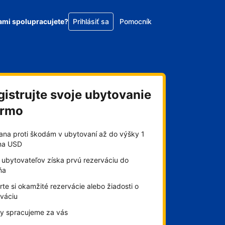
ami spolupracujete?
Prihlásiť sa
Pomocník
gistrujte svoje ubytovanie
armo
ana proti škodám v ubytovaní až do výšky 1
óna USD
 ubytovateľov získa prvú rezerváciu do
ňa
te si okamžité rezervácie alebo žiadosti o
rváciu
by spracujeme za vás