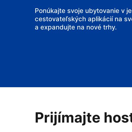
svoj penzión
Ponúkajte svoje ubytovanie v j
cestovateľských aplikácií na sv
svoje bed and
a expandujte na nové trhy.
Prijímajte hos