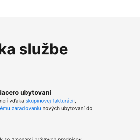
ka službe
viacero ubytovaní
ancií vďaka
skupinovej fakturácii
,
kému zaraďovaniu
nových ubytovaní do
k so zmenami právnych predpisov