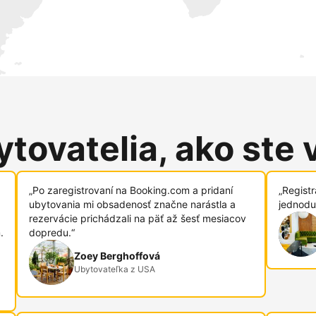
tovatelia, ako ste 
„Po zaregistrovaní na Booking.com a pridaní
„Regist
ubytovania mi obsadenosť značne narástla a
jednodu
rezervácie prichádzali na päť až šesť mesiacov
.
dopredu.“
Zoey Berghoffová
Ubytovateľka z USA