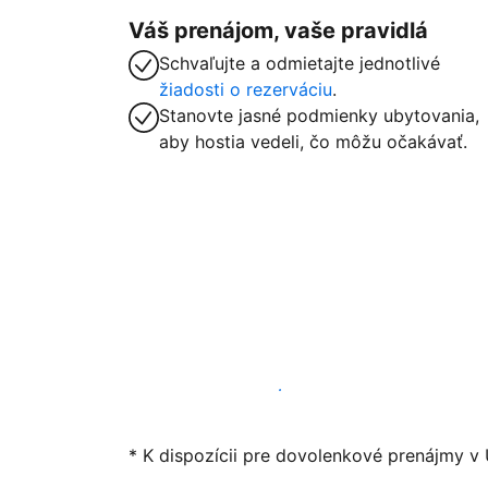
Váš prenájom, vaše pravidlá
Schvaľujte a odmietajte jednotlivé
žiadosti o rezerváciu
.
Stanovte jasné podmienky ubytovania,
aby hostia vedeli, čo môžu očakávať.
Začať ponúkať svoje ubytovanie
* K dispozícii pre dovolenkové prenájmy v