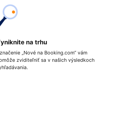
yniknite na trhu
značenie „Nové na Booking.com“ vám
omôže zviditeľniť sa v našich výsledkoch
yhľadávania.