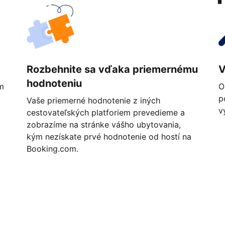
Rozbehnite sa vďaka priemernému
V
hodnoteniu
m
O
p
Vaše priemerné hodnotenie z iných
v
cestovateľských platforiem prevedieme a
zobrazíme na stránke vášho ubytovania,
kým nezískate prvé hodnotenie od hostí na
Booking.com.