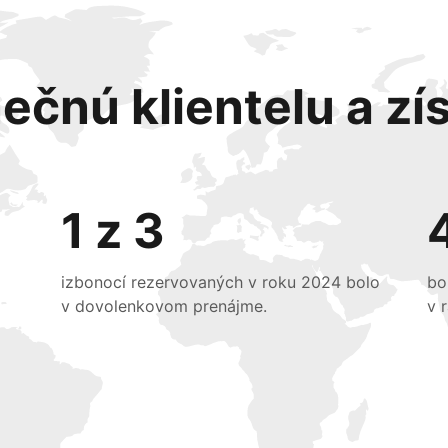
ečnú klientelu a zís
1 z 3
izbonocí rezervovaných v roku 2024 bolo
bo
v dovolenkovom prenájme.
v 