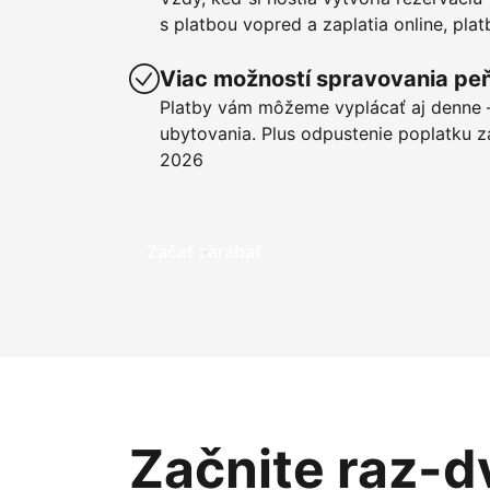
s platbou vopred a zaplatia online, pla
Viac možností spravovania pe
Platby vám môžeme vyplácať aj denne –
ubytovania. Plus odpustenie poplatku z
2026
Začať zarábať
Začnite raz-d