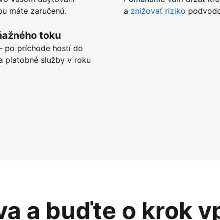
tbu máte zaručenú.
a
znižovať riziko
podvodov
ňažného toku
 po príchode hostí do
a platobné služby v roku
va a buďte o krok v