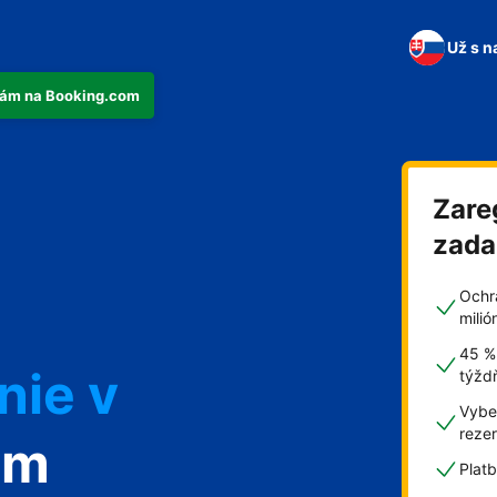
Už s n
tkám na Booking.com
Zare
n
zad
Ochr
mili
45 %
nie v
týžd
Vyber
reze
om
Plat