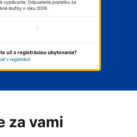
é vyplácanie. Odpustenie poplatku za
obné služby v roku 2026
Začať
ste už s registráciou ubytovania?
ať v registrácii
me za vami