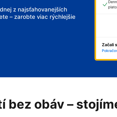
Denn
plat
ednej z najsťahovanejších
ete – zarobte viac rýchlejšie
 breakfast
Začali 
Pokračov
tí bez obáv – stojí