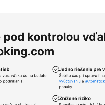
e pod kontrolou vďa
ooking.com
tieb
Jedno riešenie pre 
a vás, vďaka čomu budete
Šetrite čas pri správe fin
o podnikania.
vyúčtovaniu
a
automatic
ponuky.
Znížené riziko
u vo vašom ubytovaní
Pomáhame vám držať kro