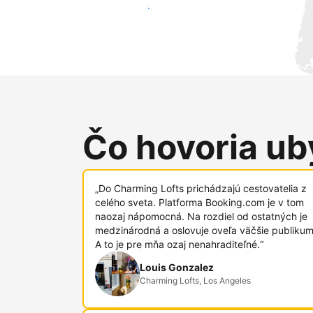
Osloviť nových hostí
Čo hovoria uby
„Do Charming Lofts prichádzajú cestovatelia z
celého sveta. Platforma Booking.com je v tom
naozaj nápomocná. Na rozdiel od ostatných je
medzinárodná a oslovuje oveľa väčšie publikum
A to je pre mňa ozaj nenahraditeľné.“
Louis Gonzalez
Charming Lofts, Los Angeles