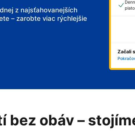
Denn
plat
ednej z najsťahovanejších
ete – zarobte viac rýchlejšie
Začali 
Pokračov
tí bez obáv – stojí