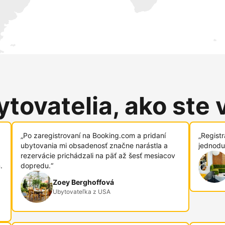
tovatelia, ako ste 
„Po zaregistrovaní na Booking.com a pridaní
„Regist
ubytovania mi obsadenosť značne narástla a
jednodu
rezervácie prichádzali na päť až šesť mesiacov
.
dopredu.“
Zoey Berghoffová
Ubytovateľka z USA