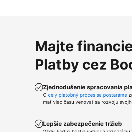
Majte financi
Platby cez B
Zjednodušenie spracovania pla
O
celý platobný proces sa postaráme
z
mať viac času venovať sa rozvoju svojh
Lepšie zabezpečenie tržieb
Vždy, keď si hostia vytvoria rezerváci