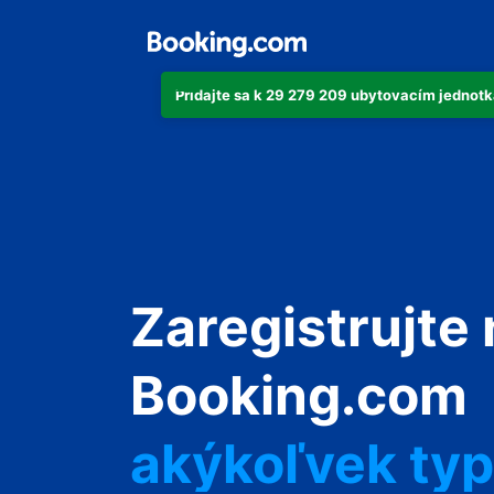
Pridajte sa k 29 279 209 ubytovacím jedno
Zaregistrujte 
Booking.com
akýkoľvek typ