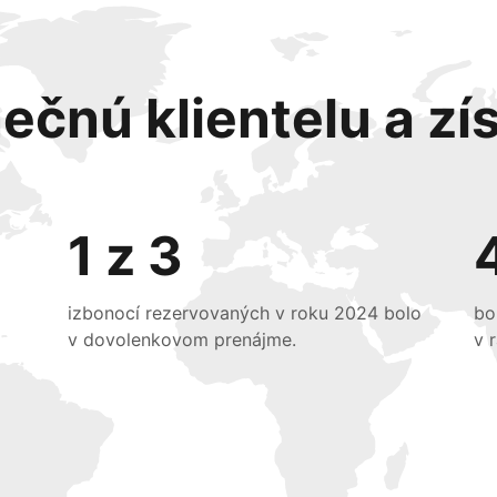
ečnú klientelu a zís
1 z 3
izbonocí rezervovaných v roku 2024 bolo
bo
v dovolenkovom prenájme.
v 