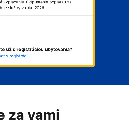
é vyplácanie. Odpustenie poplatku za
obné služby v roku 2026
Začať
ste už s registráciou ubytovania?
ať v registrácii
me za vami