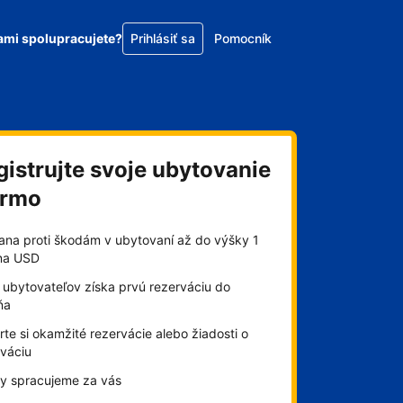
ami spolupracujete?
Prihlásiť sa
Pomocník
gistrujte svoje ubytovanie
armo
ana proti škodám v ubytovaní až do výšky 1
óna USD
 ubytovateľov získa prvú rezerváciu do
ňa
te si okamžité rezervácie alebo žiadosti o
rváciu
by spracujeme za vás