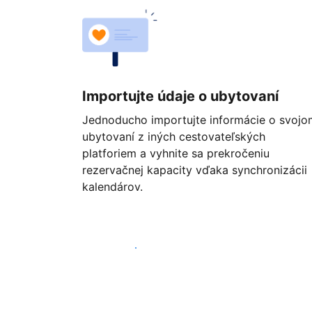
Importujte údaje o ubytovaní
Jednoducho importujte informácie o svojo
ubytovaní z iných cestovateľských
platforiem a vyhnite sa prekročeniu
rezervačnej kapacity vďaka synchronizácii
kalendárov.
Začať ešte dnes