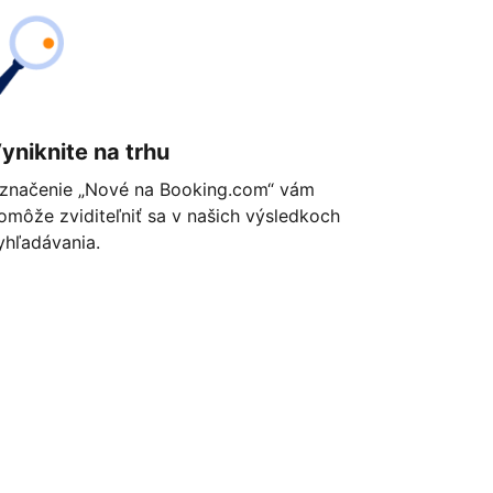
yniknite na trhu
značenie „Nové na Booking.com“ vám
omôže zviditeľniť sa v našich výsledkoch
yhľadávania.