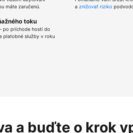
tbu máte zaručenú.
a
znižovať riziko
podvodov
ňažného toku
 po príchode hostí do
a platobné služby v roku
va a buďte o krok v