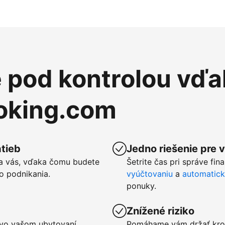
e pod kontrolou vďa
ooking.com
tieb
Jedno riešenie pre 
a vás, vďaka čomu budete
Šetrite čas pri správe fin
o podnikania.
vyúčtovaniu
a
automatic
ponuky.
Znížené riziko
u vo vašom ubytovaní
Pomáhame vám držať kro