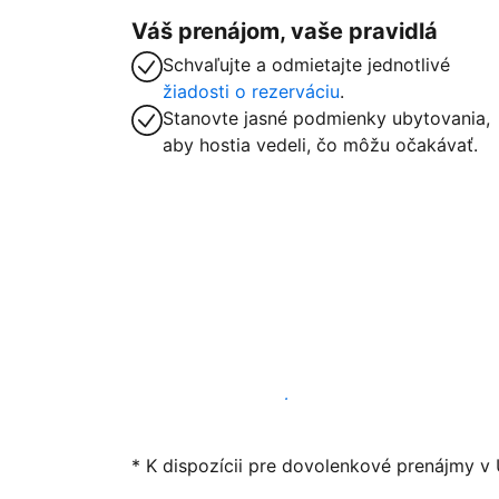
Váš prenájom, vaše pravidlá
Schvaľujte a odmietajte jednotlivé
žiadosti o rezerváciu
.
Stanovte jasné podmienky ubytovania,
aby hostia vedeli, čo môžu očakávať.
Začať ponúkať svoje ubytovanie
* K dispozícii pre dovolenkové prenájmy v