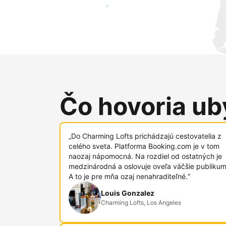
Osloviť nových hostí
Čo hovoria uby
„Do Charming Lofts prichádzajú cestovatelia z
celého sveta. Platforma Booking.com je v tom
naozaj nápomocná. Na rozdiel od ostatných je
medzinárodná a oslovuje oveľa väčšie publikum
A to je pre mňa ozaj nenahraditeľné.“
Louis Gonzalez
Charming Lofts, Los Angeles