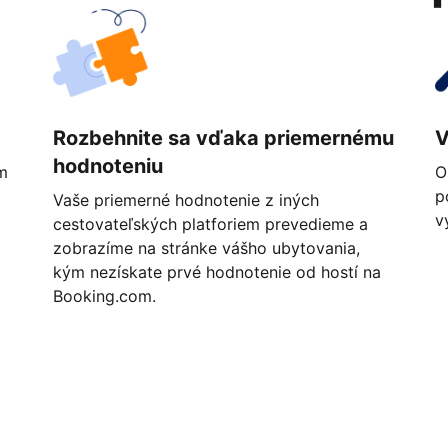
Rozbehnite sa vďaka priemernému
V
hodnoteniu
m
O
p
Vaše priemerné hodnotenie z iných
v
cestovateľských platforiem prevedieme a
zobrazíme na stránke vášho ubytovania,
kým nezískate prvé hodnotenie od hostí na
Booking.com.