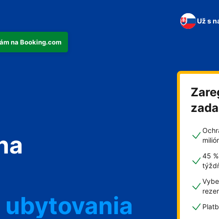
Už s n
tkám na Booking.com
Zare
zad
Ochr
na
mili
45 %
týžd
Vyber
reze
 ubytovania
Plat