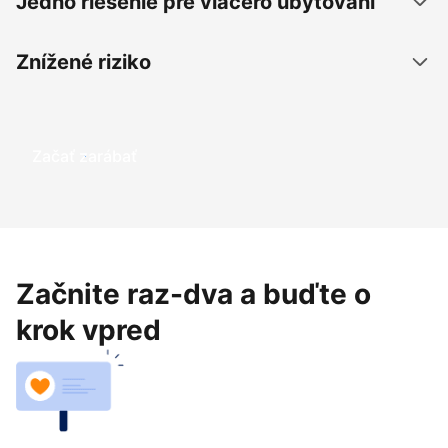
Jedno riešenie pre viacero ubytovaní
Znížené riziko
Začať zarábať
Začnite raz-dva a buďte o
krok vpred