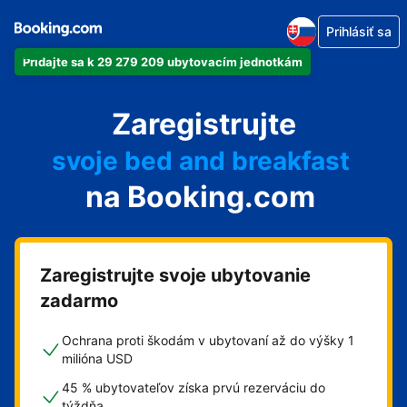
svoj apartmán
Prihlásiť sa
svoj hotel
Pridajte sa k 29 279 209 ubytovacím jednotkám
svoje ubytovanie v súkromí
Zaregistrujte
svoj penzión
svoje bed and breakfast
na Booking.com
Zaregistrujte svoje ubytovanie
zadarmo
Ochrana proti škodám v ubytovaní až do výšky 1
milióna USD
45 % ubytovateľov získa prvú rezerváciu do
týždňa