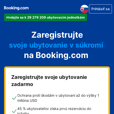
Prihlásiť sa
Pridajte sa k 29 279 209 ubytovacím jednotkám
svoj apartmán
Zaregistrujte
svoj hotel
svoje ubytovanie v súkromí
na Booking.com
svoj penzión
svoje bed and breakfast
Zaregistrujte svoje ubytovanie
zadarmo
Ochrana proti škodám v ubytovaní až do výšky 1
milióna USD
45 % ubytovateľov získa prvú rezerváciu do
týždňa