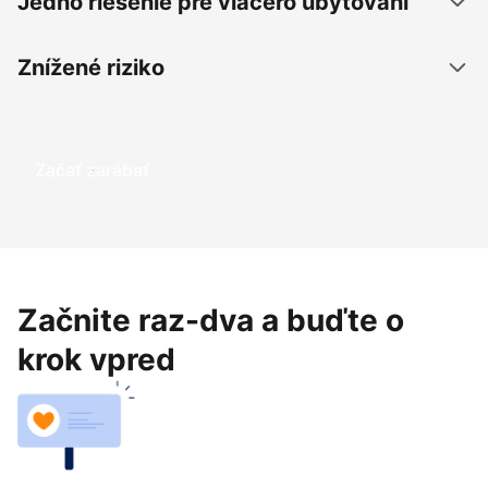
Jedno riešenie pre viacero ubytovaní
Znížené riziko
Začať zarábať
Začnite raz-dva a buďte o
krok vpred