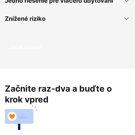
Jedno riešenie pre viacero ubytovaní
Znížené riziko
Začať zarábať
Začnite raz-dva a buďte o
krok vpred