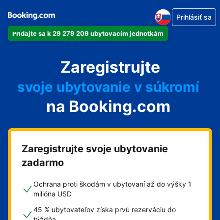
Prihlásiť sa
Pridajte sa k 29 279 209 ubytovacím jednotkám
svoj apartmán
Zaregistrujte
svoj hotel
svoje ubytovanie v súkromí
na Booking.com
svoj penzión
svoje bed and breakfast
Zaregistrujte svoje ubytovanie
zadarmo
Ochrana proti škodám v ubytovaní až do výšky 1
milióna USD
45 % ubytovateľov získa prvú rezerváciu do
týždňa