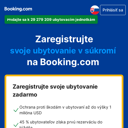
Prihlásiť sa
Pridajte sa k 29 279 209 ubytovacím jednotkám
svoj apartmán
Zaregistrujte
svoj hotel
svoje ubytovanie v súkromí
na Booking.com
svoj penzión
svoje bed and breakfast
Zaregistrujte svoje ubytovanie
zadarmo
Ochrana proti škodám v ubytovaní až do výšky 1
milióna USD
45 % ubytovateľov získa prvú rezerváciu do
týždňa