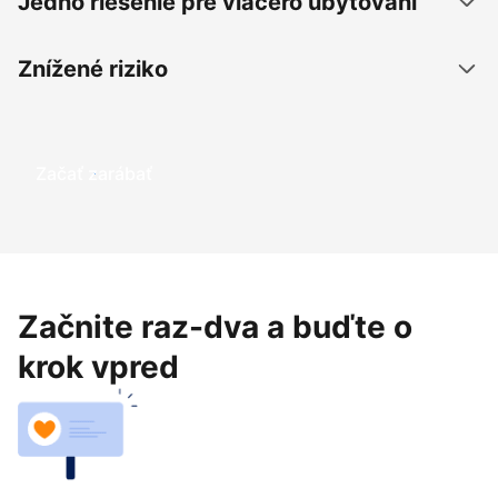
Jedno riešenie pre viacero ubytovaní
Znížené riziko
Začať zarábať
Začnite raz-dva a buďte o
krok vpred