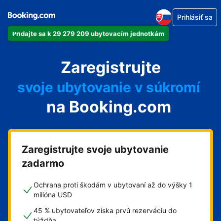
Prihlásiť sa
Pridajte sa k 29 279 209 ubytovacím jednotkám
svoj apartmán
Zaregistrujte
svoj hotel
svoje ubytovanie v súkromí
na Booking.com
svoj penzión
svoje bed and breakfast
Zaregistrujte svoje ubytovanie
zadarmo
Ochrana proti škodám v ubytovaní až do výšky 1
milióna USD
45 % ubytovateľov získa prvú rezerváciu do
týždňa