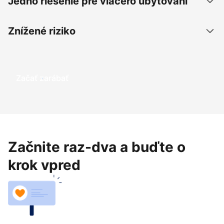
Jedno riešenie pre viacero ubytovaní
Znížené riziko
Začať zarábať
Začnite raz-dva a buďte o
krok vpred