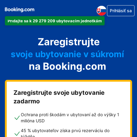
Prihlásiť sa
Pridajte sa k 29 279 209 ubytovacím jednotkám
svoj apartmán
Zaregistrujte
svoj hotel
svoje ubytovanie v súkromí
na Booking.com
svoj penzión
svoje bed and breakfast
Zaregistrujte svoje ubytovanie
zadarmo
Ochrana proti škodám v ubytovaní až do výšky 1
milióna USD
45 % ubytovateľov získa prvú rezerváciu do
týždňa