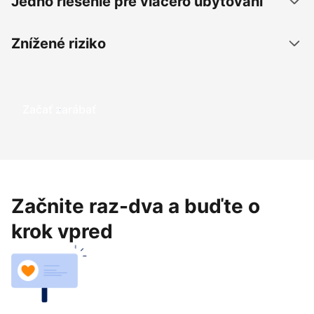
Jedno riešenie pre viacero ubytovaní
Znížené riziko
Začať zarábať
Začnite raz-dva a buďte o
krok vpred