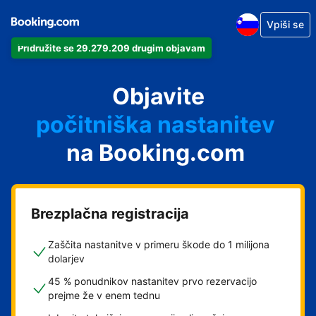
Vpiši se
Pridružite se 29.279.209 drugim objavam
svoj apartma
svoj hotel
Objavite
počitniška nastanitev
na Booking.com
svoje gostišče
svoj B&B
Brezplačna registracija
Zaščita nastanitve v primeru škode do 1 milijona
dolarjev
45 % ponudnikov nastanitev prvo rezervacijo
prejme že v enem tednu