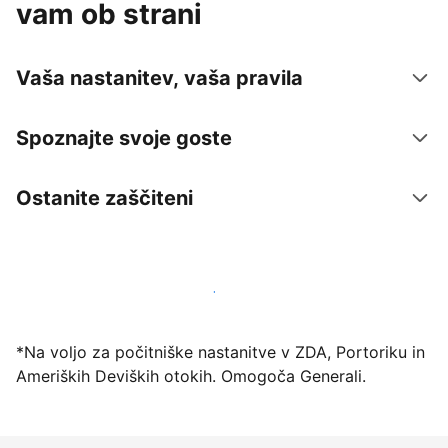
vam ob strani
Vaša nastanitev, vaša pravila
Spoznajte svoje goste
Ostanite zaščiteni
Danes ponudite nastanitev prek naše platforme
*Na voljo za počitniške nastanitve v ZDA, Portoriku in
Ameriških Deviških otokih. Omogoča Generali.