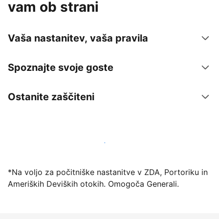
vam ob strani
Vaša nastanitev, vaša pravila
Spoznajte svoje goste
Ostanite zaščiteni
Danes ponudite nastanitev prek naše platforme
*Na voljo za počitniške nastanitve v ZDA, Portoriku in
Ameriških Deviških otokih. Omogoča Generali.