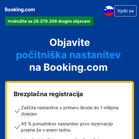
Vpiši se
Pridružite se 29.279.209 drugim objavam
svoj apartma
svoj hotel
Objavite
počitniška nastanitev
na Booking.com
svoje gostišče
svoj B&B
Brezplačna registracija
Zaščita nastanitve v primeru škode do 1 milijona
dolarjev
45 % ponudnikov nastanitev prvo rezervacijo
prejme že v enem tednu