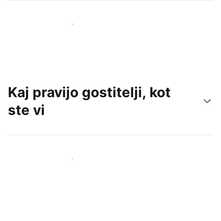
Pridobite nove goste še danes
Kaj pravijo gostitelji, kot
ste vi
Pridruži se drugim gostiteljem