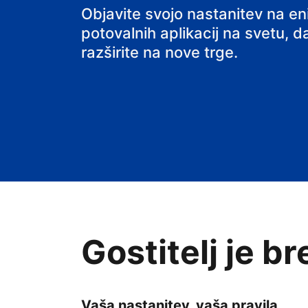
svoj B&B
Objavite svojo nastanitev na e
potovalnih aplikacij na svetu, da
razširite na nove trge.
Gostitelj je b
Vaša nastanitev, vaša pravila