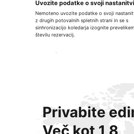
Uvozite podatke o svoji nastanitv
Nemoteno uvozite podatke o svoji nastanit
z drugih potovalnih spletnih strani in se s
sinhronizacijo koledarja izognite prevelike
številu rezervacij.
Začnite danes
Privabite ed
Več kot 1,8