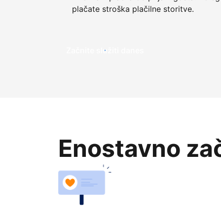
plačate stroška plačilne storitve.
Začnite služiti danes
Enostavno zač