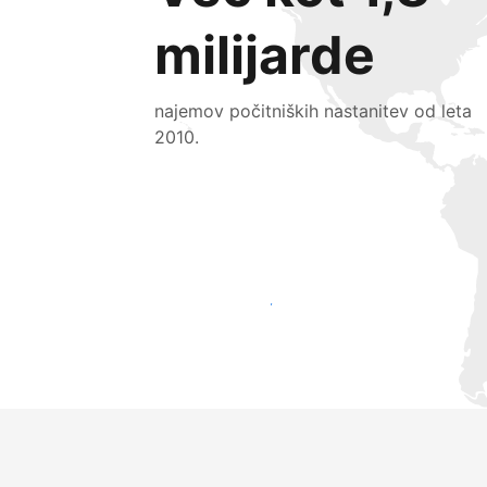
milijarde
najemov počitniških nastanitev od leta
2010.
Pridobite nove goste še danes