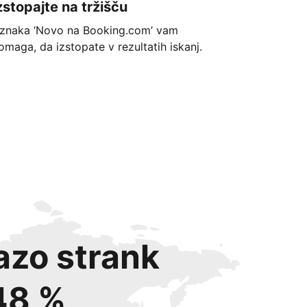
zstopajte na tržišču
znaka ‘Novo na Booking.com’ vam
omaga, da izstopate v rezultatih iskanj.
azo strank
48 %