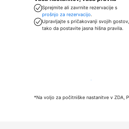
Sprejmite ali zavrnite rezervacije s
prošnjo za rezervacijo
.
Upravljajte s pričakovanji svojih gostov,
tako da postavite jasna hišna pravila.
Danes ponudite nastanitev prek naše pl
*Na voljo za počitniške nastanitve v ZDA, 