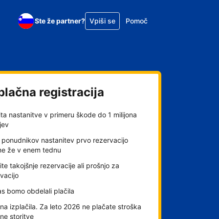
Ste že partner?
Vpiši se
Pomoč
plačna registracija
ta nastanitve v primeru škode do 1 milijona
jev
 ponudnikov nastanitev prvo rezervacijo
me že v enem tednu
ite takojšnje rezervacije ali prošnjo za
vacijo
s bomo obdelali plačila
a izplačila. Za leto 2026 ne plačate stroška
lne storitve