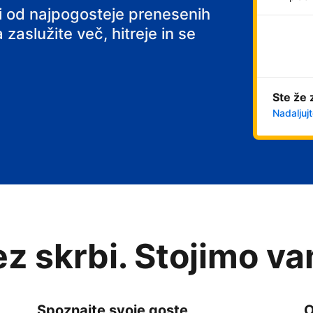
ni od najpogosteje prenesenih
 zaslužite več, hitreje in se
Ste že 
Nadaljujt
rez skrbi. Stojimo v
Spoznajte svoje goste
O