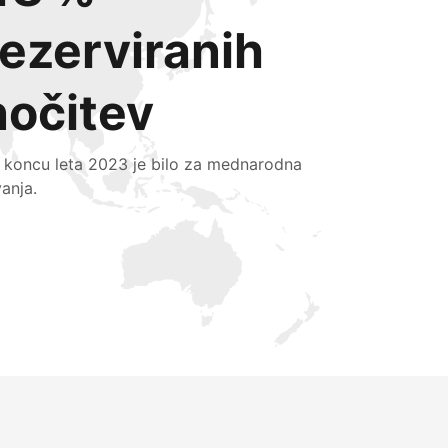
rezerviranih
nočitev
 koncu leta 2023 je bilo za mednarodna
vanja.