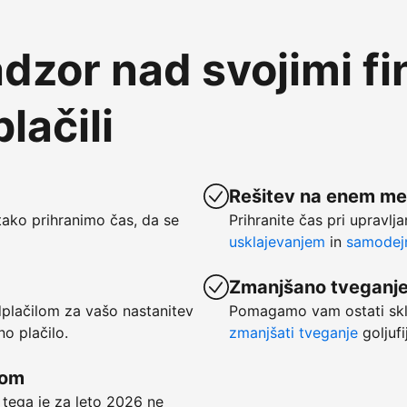
dzor nad svojimi f
lačili
Rešitev na enem me
ako prihranimo čas, da se
Prihranite čas pri upravlj
usklajevanjem
in
samodejn
Zmanjšano tveganj
dplačilom za vašo nastanitev
Pomagamo vam ostati skl
no plačilo.
zmanjšati tveganje
goljufi
kom
 tega je za leto 2026 ne