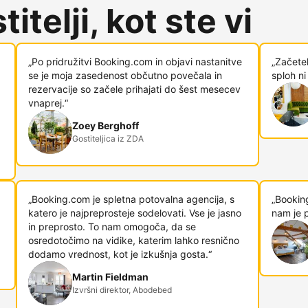
itelji, kot ste vi
„Po pridružitvi Booking.com in objavi nastanitve
„Začetek
se je moja zasedenost občutno povečala in
sploh ni
rezervacije so začele prihajati do šest mesecev
vnaprej.“
Zoey Berghoff
Gostiteljica iz ZDA
„Booking.com je spletna potovalna agencija, s
„Booking
katero je najpreprosteje sodelovati. Vse je jasno
nam je p
in preprosto. To nam omogoča, da se
osredotočimo na vidike, katerim lahko resnično
dodamo vrednost, kot je izkušnja gosta.“
Martin Fieldman
Izvršni direktor, Abodebed