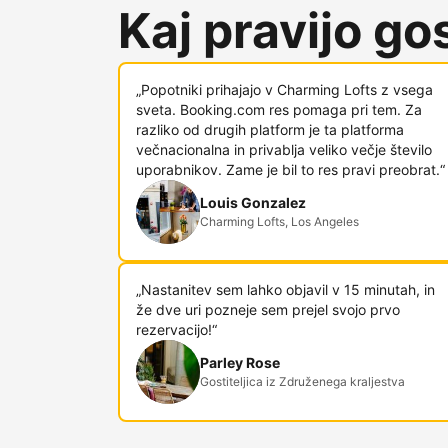
Kaj pravijo gost
„Popotniki prihajajo v Charming Lofts z vsega
sveta. Booking.com res pomaga pri tem. Za
razliko od drugih platform je ta platforma
večnacionalna in privablja veliko večje število
uporabnikov. Zame je bil to res pravi preobrat.“
Louis Gonzalez
Charming Lofts, Los Angeles
„Nastanitev sem lahko objavil v 15 minutah, in
že dve uri pozneje sem prejel svojo prvo
rezervacijo!“
Parley Rose
Gostiteljica iz Združenega kraljestva