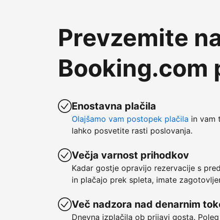
Prevzemite na
Booking.com p
Enostavna plačila
Olajšamo vam postopek plačila
in vam t
lahko posvetite rasti poslovanja.
Večja varnost prihodkov
Kadar gostje opravijo rezervacije s pre
in plačajo prek spleta, imate zagotovlje
Več nadzora nad denarnim to
Dnevna izplačila ob prijavi gosta. Poleg