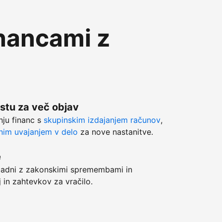
inancami z
stu za več objav
anju financ s
skupinskim izdajanjem računov
,
im uvajanjem v delo
za nove nastanitve.
e
adni z zakonskimi spremembami in
j in zahtevkov za vračilo.