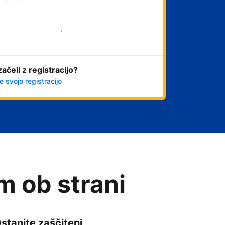
Začni
začeli z registracijo?
e svojo registracijo
am ob strani
stanite zaščiteni