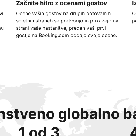
i
Začnite hitro z ocenami gostov
I
vi
Ocene vaših gostov na drugih potovalnih
O
spletnih straneh se pretvorijo in prikažejo na
p
mu
strani vaše nastanitve, preden vaši prvi
gostje na Booking.com oddajo svoje ocene.
instveno globalno b
1 od 3