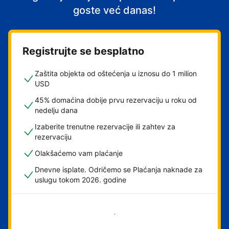
goste već danas!
Registrujte se besplatno
Zaštita objekta od oštećenja u iznosu do 1 milion
USD
45% domaćina dobije prvu rezervaciju u roku od
nedelju dana
Izaberite trenutne rezervacije ili zahtev za
rezervaciju
Olakšaćemo vam plaćanje
Dnevne isplate. Odričemo se Plaćanja naknade za
uslugu tokom 2026. godine
Počnite odmah