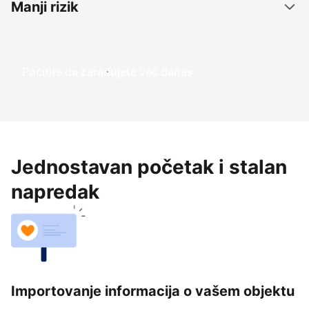
Manji rizik
Počnite da zarađujete već danas
Jednostavan početak i stalan
napredak
Importovanje informacija o vašem objektu