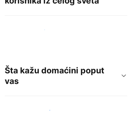
korisnika iz celog sveta
Privucite nove goste već danas
Šta kažu domaćini poput
vas
Pridružite se domaćinima poput vas