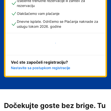
Izaberite trenutne rezervacije ili zahtev za
rezervaciju
Olakšaćemo vam plaćanje
Dnevne isplate. Odričemo se Plaćanja naknade za
uslugu tokom 2026. godine
Počnite odmah
Već ste započeli registraciju?
Nastavite sa postupkom registracije
Dočekujte goste bez brige. Tu