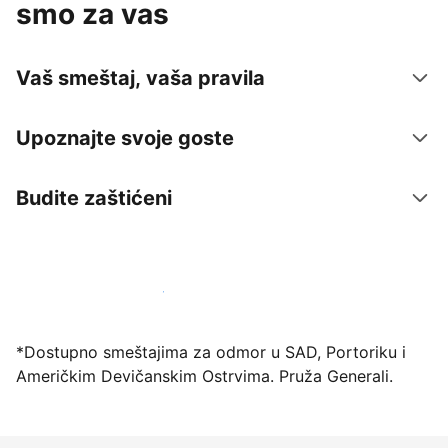
smo za vas
Vaš smeštaj, vaša pravila
Upoznajte svoje goste
Budite zaštićeni
Registrujte svoj objekat već danas
*Dostupno smeštajima za odmor u SAD, Portoriku i
Američkim Devičanskim Ostrvima. Pruža Generali.