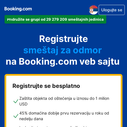
Ulogujte se
Pridružite se grupi od 29 279 209 smeštajnih jedinica
apartman
Registrujte
hotel
smeštaj za odmor
na Booking.com veb sajtu
pansion
hostel
Registrujte se besplatno
Zaštita objekta od oštećenja u iznosu do 1 milion
USD
45% domaćina dobije prvu rezervaciju u roku od
nedelju dana