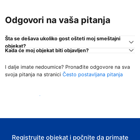
Odgovori na vaša pitanja
Šta se dešava ukoliko gost ošteti moj smeštajni
objekat?
Kada će moj objekat biti objavljen?
I dalje imate nedoumice? Pronađite odgovore na sva
svoja pitanja na stranici
Često postavljana pitanja
Počnite da primate goste
Registrujte objekat i počnite da primate