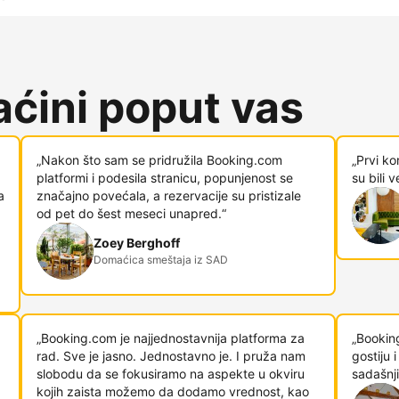
ćini poput vas
„Nakon što sam se pridružila Booking.com
„Prvi ko
platformi i podesila stranicu, popunjenost se
su bili 
a
značajno povećala, a rezervacije su pristizale
od pet do šest meseci unapred.“
Zoey Berghoff
Domaćica smeštaja iz SAD
„Booking.com je najjednostavnija platforma za
„Bookin
rad. Sve je jasno. Jednostavno je. I pruža nam
gostiju
slobodu da se fokusiramo na aspekte u okviru
sadašnji
kojih zaista možemo da dodamo vrednost, kao