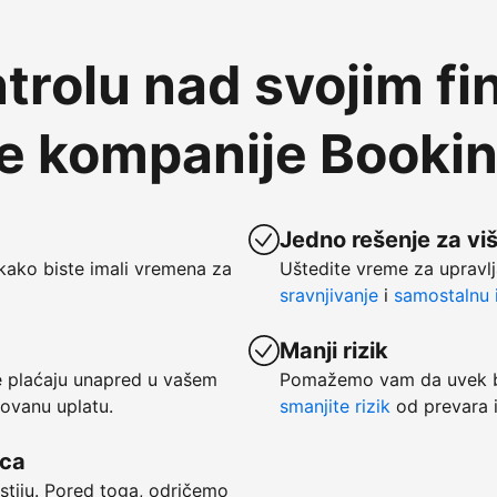
trolu nad svojim fi
te kompanije Booki
Jedno rešenje za vi
kako biste imali vremena za
Uštedite vreme za upravlj
sravnjivanje
i
samostalnu i
Manji rizik
se plaćaju unapred u vašem
Pomažemo vam da uvek bu
tovanu uplatu.
smanjite rizik
od prevara i
vca
ostiju. Pored toga, odričemo