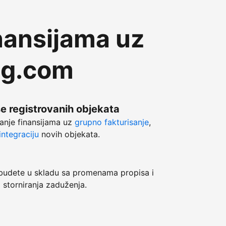
nansijama uz
ng.com
še registrovanih objekata
anje finansijama uz
grupno fakturisanje
,
ntegraciju
novih objekata.
dete u skladu sa promenama propisa i
 storniranja zaduženja.