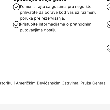
Komunicirajte sa gostima pre nego što
prihvatite da borave kod vas uz razmenu
poruka pre rezervisanja.
Pristupite informacijama o prethodnim
putovanjima gostiju.
oriku i Američkim Devičanskim Ostrvima. Pruža Generali.