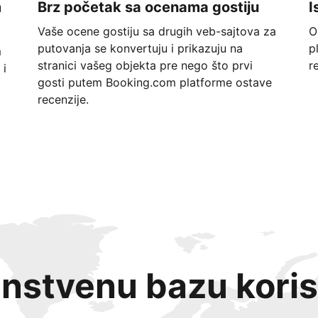
m
Brz početak sa ocenama gostiju
I
Vaše ocene gostiju sa drugih veb-sajtova za
O
putovanja se konvertuju i prikazuju na
p
m
stranici vašeg objekta pre nego što prvi
r
 i
gosti putem Booking.com platforme ostave
recenzije.
instvenu bazu koris