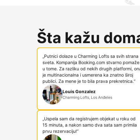
Šta kažu doma
„Putnici dolaze u Charming Lofts sa svih strana
sveta. Kompanija Booking.com stvarno pomaže
u tome. Za razliku od nekih drugih platformi, on
je multinacionalna i usmerena ka znatno široj
publici. Za mene je to bila prava prekretnica.“
Louis Gonzalez
Charming Lofts, Los Anđeles
„Uspela sam da registrujem objekat u roku od
15 minuta, a nakon samo dva sata sam primila
prvu rezervaciju!“