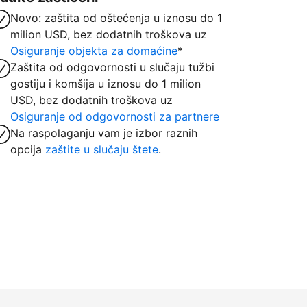
Novo: zaštita od oštećenja u iznosu do 1
milion USD, bez dodatnih troškova uz
Osiguranje objekta za domaćine
*
Zaštita od odgovornosti u slučaju tužbi
gostiju i komšija u iznosu do 1 milion
USD, bez dodatnih troškova uz
Osiguranje od odgovornosti za partnere
Na raspolaganju vam je izbor raznih
opcija
zaštite u slučaju štete
.