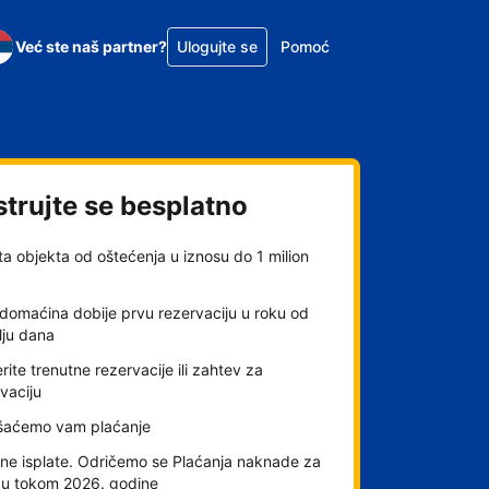
Već ste naš partner?
Ulogujte se
Pomoć
strujte se besplatno
ta objekta od oštećenja u iznosu do 1 milion
domaćina dobije prvu rezervaciju u roku od
lju dana
rite trenutne rezervacije ili zahtev za
vaciju
šaćemo vam plaćanje
ne isplate. Odričemo se Plaćanja naknade za
gu tokom 2026. godine