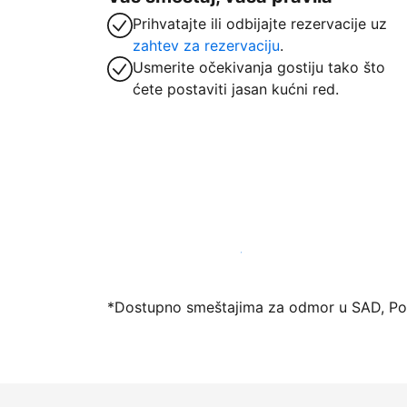
Prihvatajte ili odbijajte rezervacije uz
zahtev za rezervaciju
.
Usmerite očekivanja gostiju tako što
ćete postaviti jasan kućni red.
Registrujte svoj objekat već danas
*Dostupno smeštajima za odmor u SAD, Port