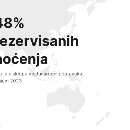
48%
rezervisanih
noćenja
lo je u sklopu međunarodnih boravaka
ajem 2023.