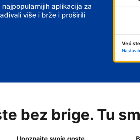
 najpopularnijih aplikacija za
ivali više i brže i proširili
Već ste
Nastavit
te bez brige. Tu sm
Upoznajte svoje goste
B