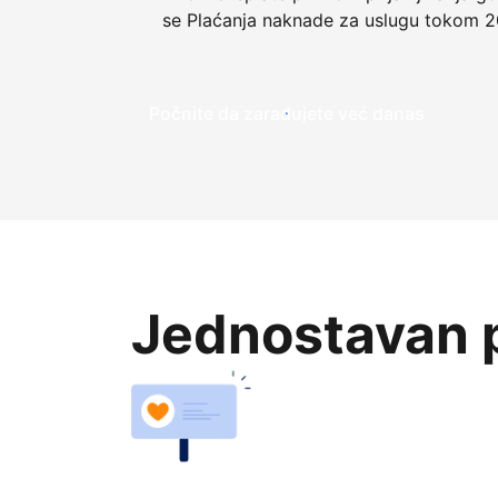
se Plaćanja naknade za uslugu tokom 2
Počnite da zarađujete već danas
Jednostavan p