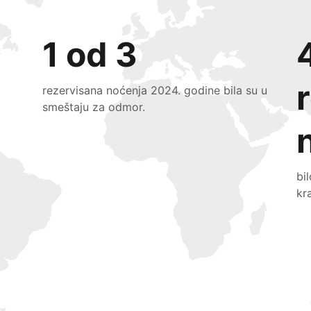
1 od 3
rezervisana noćenja 2024. godine bila su u
smeštaju za odmor.
bi
kr