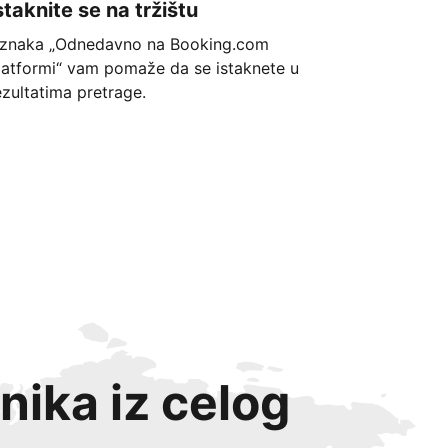
staknite se na tržištu
znaka „Odnedavno na Booking.com
latformi“ vam pomaže da se istaknete u
ezultatima pretrage.
nika iz celog