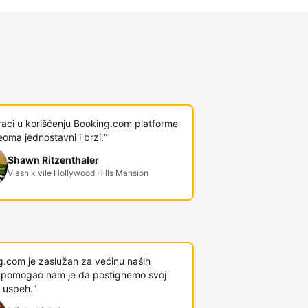
raci u korišćenju Booking.com platforme
veoma jednostavni i brzi.“
Shawn Ritzenthaler
Vlasnik vile Hollywood Hills Mansion
g.com je zaslužan za većinu naših
 i pomogao nam je da postignemo svoj
 uspeh.“