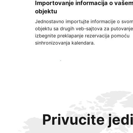
Importovanje informacija o vaše
objektu
Jednostavno importujte informacije o svo
objektu sa drugih veb-sajtova za putovanje
izbegnite preklapanje rezervacija pomoću
sinhronizovanja kalendara.
Počnite već danas
Privucite jed