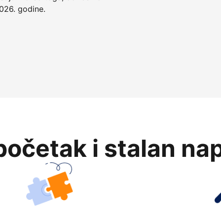
026. godine.
očetak i stalan na