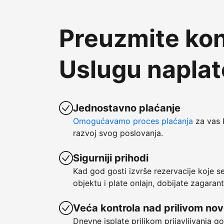
Preuzmite kon
Uslugu napla
Jednostavno plaćanje
Omogućavamo proces plaćanja
za vas 
razvoj svog poslovanja.
Sigurniji prihodi
Kad god gosti izvrše rezervacije koje 
objektu i plate onlajn, dobijate zagaran
Veća kontrola nad prilivom no
Dnevne isplate prilikom prijavljivanja g