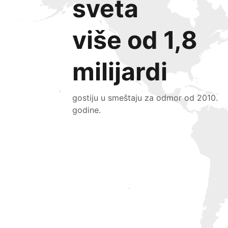
sveta
više od 1,8
milijardi
gostiju u smeštaju za odmor od 2010.
godine.
Privucite nove goste već danas