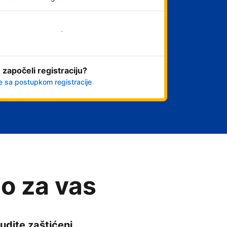
Počnite odmah
 započeli registraciju?
e sa postupkom registracije
o za vas
udite zaštićeni