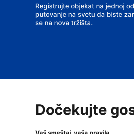
hostel
Registrujte objekat na jednoj od
putovanje na svetu da biste zarađ
se na nova tržišta.
Dočekujte gos
Vaš smeštaj, vaša pravila