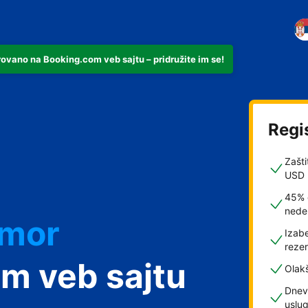
rovano na Booking.com veb sajtu – pridružite im se!
Regi
Zašti
USD
45% 
nede
dmor
Izabe
rezer
m veb sajtu
Olak
Dnev
uslu