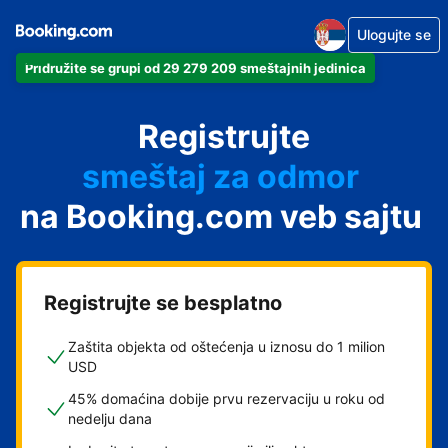
Ulogujte se
Pridružite se grupi od 29 279 209 smeštajnih jedinica
apartman
Registrujte
hotel
smeštaj za odmor
na Booking.com veb sajtu
pansion
hostel
Registrujte se besplatno
Zaštita objekta od oštećenja u iznosu do 1 milion
USD
45% domaćina dobije prvu rezervaciju u roku od
nedelju dana