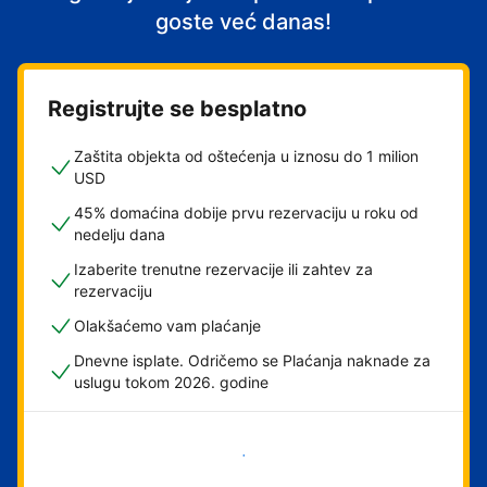
goste već danas!
Registrujte se besplatno
Zaštita objekta od oštećenja u iznosu do 1 milion
USD
45% domaćina dobije prvu rezervaciju u roku od
nedelju dana
Izaberite trenutne rezervacije ili zahtev za
rezervaciju
Olakšaćemo vam plaćanje
Dnevne isplate. Odričemo se Plaćanja naknade za
uslugu tokom 2026. godine
Počnite odmah