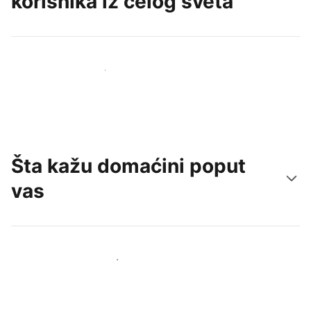
korisnika iz celog sveta
Privucite nove goste već danas
Šta kažu domaćini poput
vas
Pridružite se domaćinima poput vas