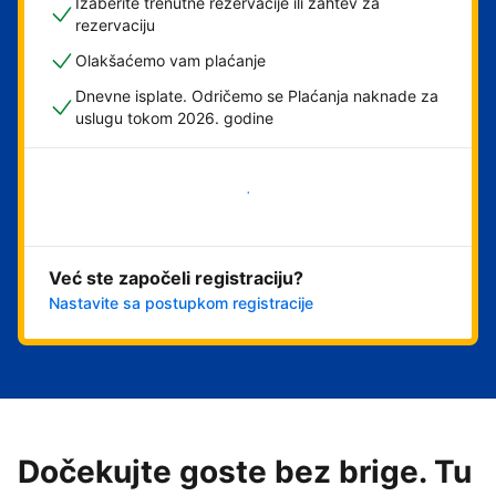
Izaberite trenutne rezervacije ili zahtev za
rezervaciju
Olakšaćemo vam plaćanje
Dnevne isplate. Odričemo se Plaćanja naknade za
uslugu tokom 2026. godine
Počnite odmah
Već ste započeli registraciju?
Nastavite sa postupkom registracije
Dočekujte goste bez brige. Tu