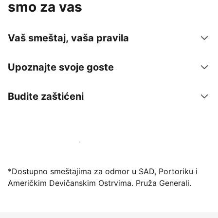
smo za vas
Vaš smeštaj, vaša pravila
Upoznajte svoje goste
Budite zaštićeni
Registrujte svoj objekat već danas
*Dostupno smeštajima za odmor u SAD, Portoriku i
Američkim Devičanskim Ostrvima. Pruža Generali.