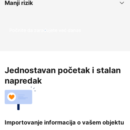
Manji rizik
Počnite da zarađujete već danas
Jednostavan početak i stalan
napredak
Importovanje informacija o vašem objektu