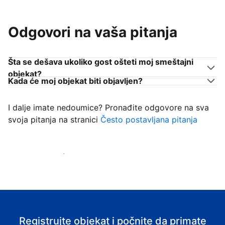
Odgovori na vaša pitanja
Šta se dešava ukoliko gost ošteti moj smeštajni
objekat?
Kada će moj objekat biti objavljen?
I dalje imate nedoumice? Pronađite odgovore na sva
svoja pitanja na stranici
Često postavljana pitanja
Počnite da primate goste
Registrujte objekat i počnite da primate