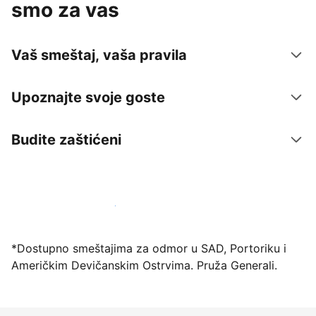
smo za vas
Vaš smeštaj, vaša pravila
Upoznajte svoje goste
Budite zaštićeni
Registrujte svoj objekat već danas
*Dostupno smeštajima za odmor u SAD, Portoriku i
Američkim Devičanskim Ostrvima. Pruža Generali.