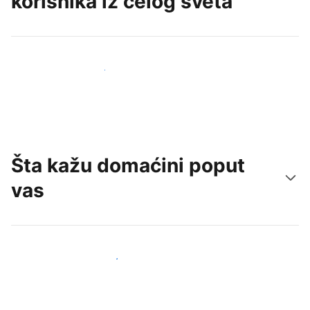
korisnika iz celog sveta
Privucite nove goste već danas
Šta kažu domaćini poput
vas
Pridružite se domaćinima poput vas