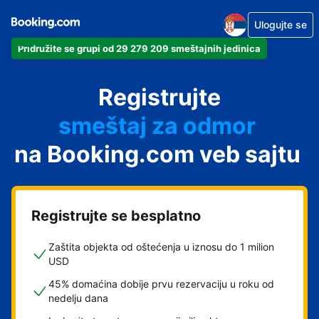
Ulogujte se
Pridružite se grupi od 29 279 209 smeštajnih jedinica
apartman
Registrujte
hotel
smeštaj za odmor
na Booking.com veb sajtu
pansion
hostel
Registrujte se besplatno
Zaštita objekta od oštećenja u iznosu do 1 milion
USD
45% domaćina dobije prvu rezervaciju u roku od
nedelju dana