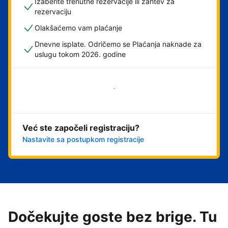
Izaberite trenutne rezervacije ili zahtev za
rezervaciju
Olakšaćemo vam plaćanje
Dnevne isplate. Odričemo se Plaćanja naknade za
uslugu tokom 2026. godine
Počnite odmah
Već ste započeli registraciju?
Nastavite sa postupkom registracije
Dočekujte goste bez brige. Tu