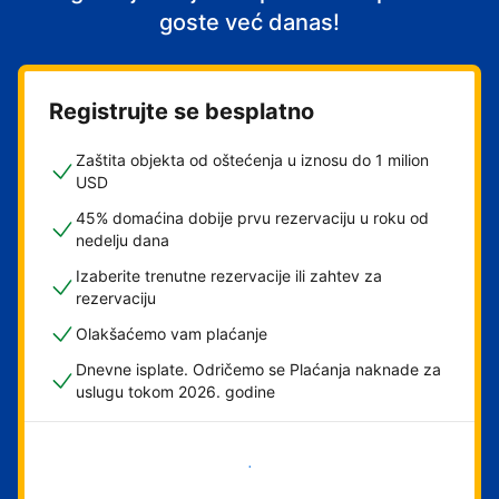
goste već danas!
Registrujte se besplatno
Zaštita objekta od oštećenja u iznosu do 1 milion
USD
45% domaćina dobije prvu rezervaciju u roku od
nedelju dana
Izaberite trenutne rezervacije ili zahtev za
rezervaciju
Olakšaćemo vam plaćanje
Dnevne isplate. Odričemo se Plaćanja naknade za
uslugu tokom 2026. godine
Počnite odmah