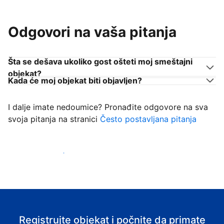
Odgovori na vaša pitanja
Šta se dešava ukoliko gost ošteti moj smeštajni
objekat?
Kada će moj objekat biti objavljen?
I dalje imate nedoumice? Pronađite odgovore na sva
svoja pitanja na stranici
Često postavljana pitanja
Počnite da primate goste
Registrujte objekat i počnite da primate