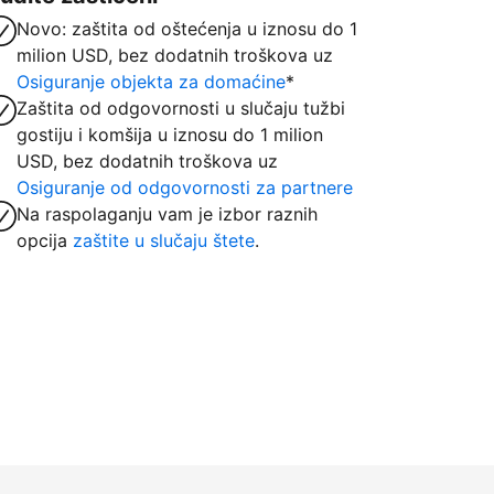
Novo: zaštita od oštećenja u iznosu do 1
milion USD, bez dodatnih troškova uz
Osiguranje objekta za domaćine
*
Zaštita od odgovornosti u slučaju tužbi
gostiju i komšija u iznosu do 1 milion
USD, bez dodatnih troškova uz
Osiguranje od odgovornosti za partnere
Na raspolaganju vam je izbor raznih
opcija
zaštite u slučaju štete
.