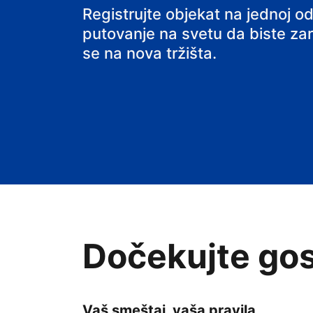
hostel
Registrujte objekat na jednoj od
putovanje na svetu da biste zarađ
se na nova tržišta.
Dočekujte gos
Vaš smeštaj, vaša pravila