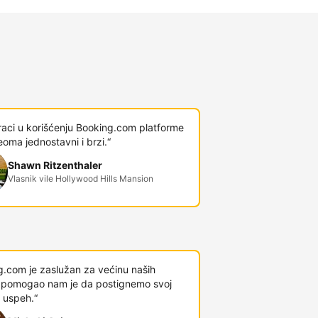
raci u korišćenju Booking.com platforme
veoma jednostavni i brzi.“
Shawn Ritzenthaler
Vlasnik vile Hollywood Hills Mansion
g.com je zaslužan za većinu naših
 i pomogao nam je da postignemo svoj
 uspeh.“