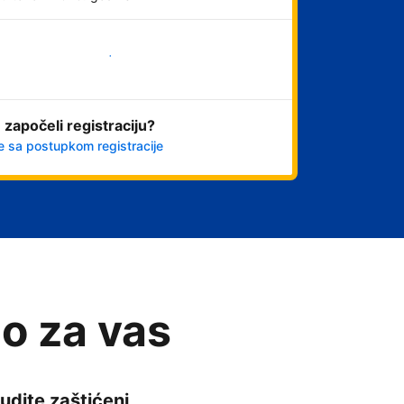
Počnite odmah
 započeli registraciju?
e sa postupkom registracije
o za vas
udite zaštićeni