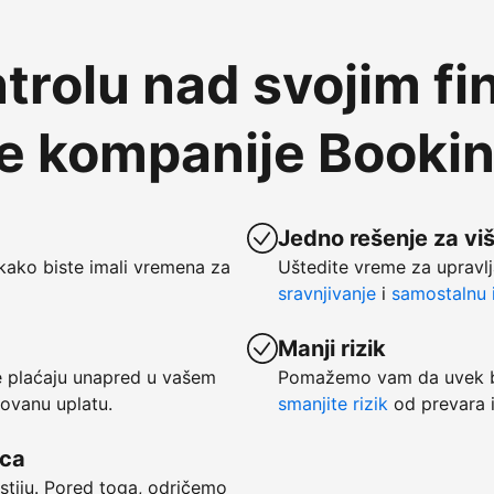
trolu nad svojim fi
te kompanije Booki
Jedno rešenje za vi
kako biste imali vremena za
Uštedite vreme za upravlj
sravnjivanje
i
samostalnu i
Manji rizik
se plaćaju unapred u vašem
Pomažemo vam da uvek bu
tovanu uplatu.
smanjite rizik
od prevara i
vca
ostiju. Pored toga, odričemo