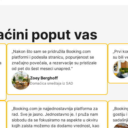
ćini poput vas
„Nakon što sam se pridružila Booking.com
„Prvi ko
platformi i podesila stranicu, popunjenost se
su bili 
a
značajno povećala, a rezervacije su pristizale
od pet do šest meseci unapred.“
Zoey Berghoff
Domaćica smeštaja iz SAD
„Booking.com je najjednostavnija platforma za
„Bookin
rad. Sve je jasno. Jednostavno je. I pruža nam
gostiju
slobodu da se fokusiramo na aspekte u okviru
sadašnji
kojih zaista možemo da dodamo vrednost, kao