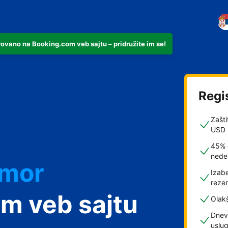
rovano na Booking.com veb sajtu – pridružite im se!
Regi
Zašti
USD
45% 
nede
dmor
Izabe
rezer
m veb sajtu
Olak
Dnev
uslu