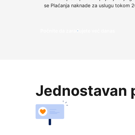
se Plaćanja naknade za uslugu tokom 2
Počnite da zarađujete već danas
Jednostavan p