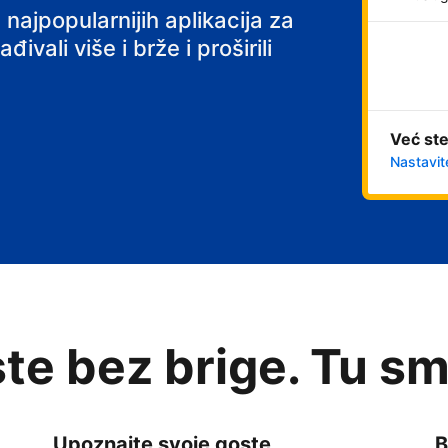
 najpopularnijih aplikacija za
ivali više i brže i proširili
Već ste
Nastavit
te bez brige. Tu sm
Upoznajte svoje goste
B