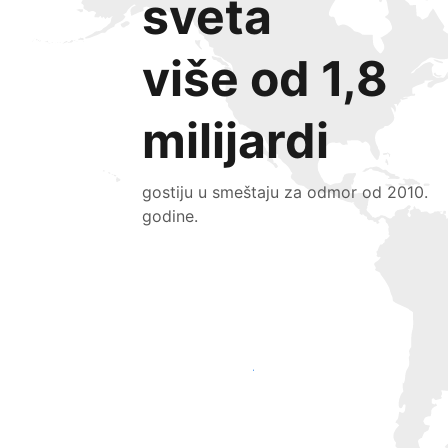
sveta
više od 1,8
milijardi
gostiju u smeštaju za odmor od 2010.
godine.
Privucite nove goste već danas