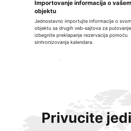
Importovanje informacija o vaše
objektu
Jednostavno importujte informacije o svo
objektu sa drugih veb-sajtova za putovanje
izbegnite preklapanje rezervacija pomoću
sinhronizovanja kalendara.
Počnite već danas
Privucite jed