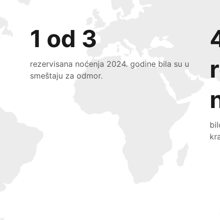
1 od 3
rezervisana noćenja 2024. godine bila su u
smeštaju za odmor.
bi
kr