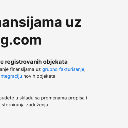
nansijama uz
ng.com
še registrovanih objekata
anje finansijama uz
grupno fakturisanje
,
ntegraciju
novih objekata.
dete u skladu sa promenama propisa i
 storniranja zaduženja.