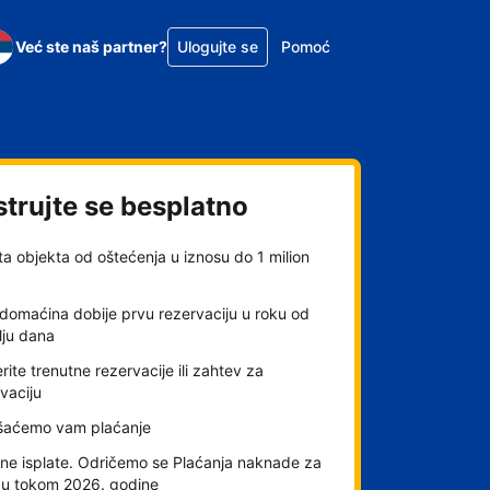
Već ste naš partner?
Ulogujte se
Pomoć
strujte se besplatno
ta objekta od oštećenja u iznosu do 1 milion
domaćina dobije prvu rezervaciju u roku od
lju dana
rite trenutne rezervacije ili zahtev za
vaciju
šaćemo vam plaćanje
ne isplate. Odričemo se Plaćanja naknade za
gu tokom 2026. godine