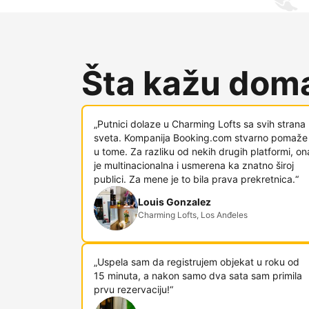
Šta kažu doma
„Putnici dolaze u Charming Lofts sa svih strana
sveta. Kompanija Booking.com stvarno pomaže
u tome. Za razliku od nekih drugih platformi, on
je multinacionalna i usmerena ka znatno široj
publici. Za mene je to bila prava prekretnica.“
Louis Gonzalez
Charming Lofts, Los Anđeles
„Uspela sam da registrujem objekat u roku od
15 minuta, a nakon samo dva sata sam primila
prvu rezervaciju!“