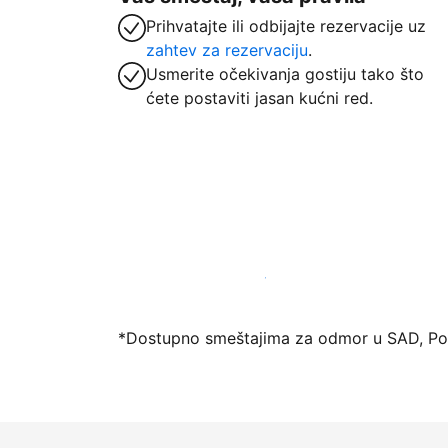
Prihvatajte ili odbijajte rezervacije uz
zahtev za rezervaciju
.
Usmerite očekivanja gostiju tako što
ćete postaviti jasan kućni red.
Registrujte svoj objekat već danas
*Dostupno smeštajima za odmor u SAD, Port