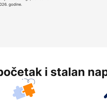
026. godine.
očetak i stalan na