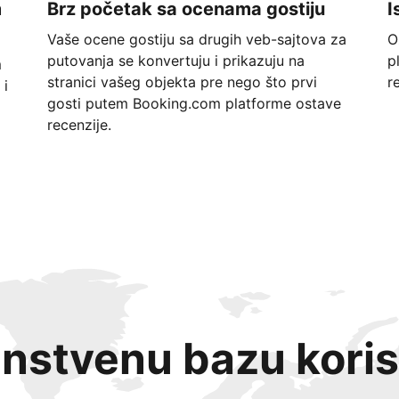
m
Brz početak sa ocenama gostiju
I
Vaše ocene gostiju sa drugih veb-sajtova za
O
putovanja se konvertuju i prikazuju na
p
m
stranici vašeg objekta pre nego što prvi
r
 i
gosti putem Booking.com platforme ostave
recenzije.
instvenu bazu koris