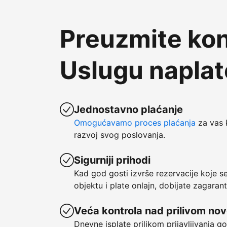
Preuzmite kon
Uslugu napla
Jednostavno plaćanje
Omogućavamo proces plaćanja
za vas 
razvoj svog poslovanja.
Sigurniji prihodi
Kad god gosti izvrše rezervacije koje 
objektu i plate onlajn, dobijate zagaran
Veća kontrola nad prilivom no
Dnevne isplate prilikom prijavljivanja g