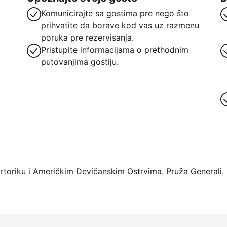
Komunicirajte sa gostima pre nego što
prihvatite da borave kod vas uz razmenu
poruka pre rezervisanja.
Pristupite informacijama o prethodnim
putovanjima gostiju.
oriku i Američkim Devičanskim Ostrvima. Pruža Generali.