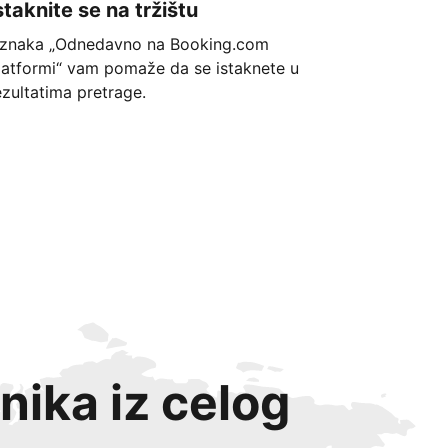
staknite se na tržištu
znaka „Odnedavno na Booking.com
latformi“ vam pomaže da se istaknete u
ezultatima pretrage.
nika iz celog