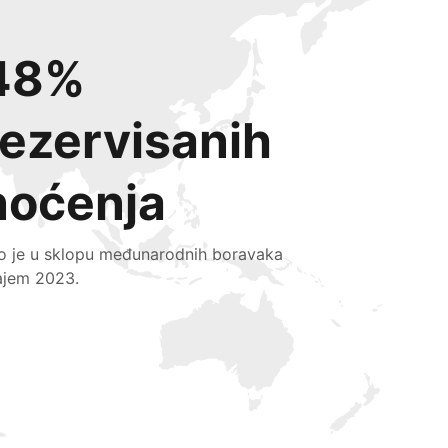
48%
rezervisanih
noćenja
lo je u sklopu međunarodnih boravaka
ajem 2023.